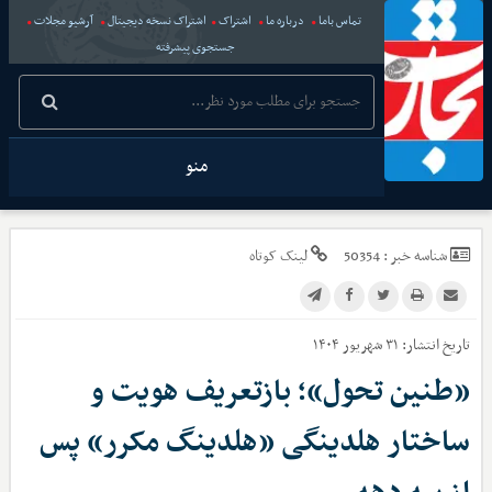
تماس باما
درباره ما
اشتراک
اشتراک نسخه دیجیتال
آرشیو مجلات
جستجوی پیشرفته
منو
شناسه خبر :
50354
لینک کوتاه
تاریخ انتشار:
۳۱ شهریور ۱۴۰۴
«طنین تحول»؛ بازتعریف هویت و
ساختار هلدینگی «هلدینگ مکرر» پس