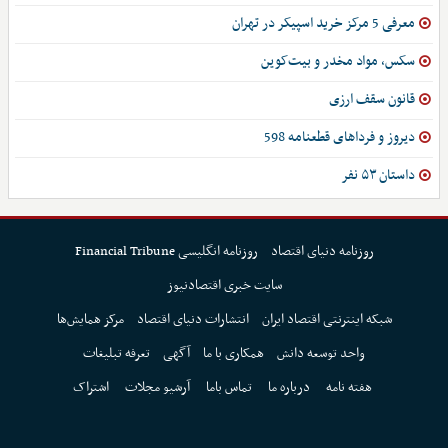
معرفی 5 مرکز خرید اسپیکر در تهران
سکس، مواد مخدر و بیت‌کوین
قانون سقف ارزی
دیروز و فرداهای قطعنامه 598
داستان ۵۳ نفر
روزنامه دنیای اقتصاد
روزنامه انگلیسی Financial Tribune
سایت خبری اقتصادنیوز
شبکه اینترنتی اقتصاد ایران
انتشارات دنیای اقتصاد
مرکز همایش‌ها
واحد توسعه دانش
همکاری با ما
آگهی
تعرفه تبلیغات
هفته نامه
درباره ما
تماس باما
آرشیو مجلات
اشتراک