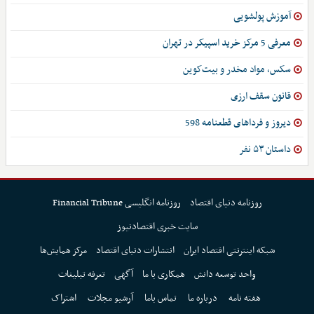
آموزش پولشویی
معرفی 5 مرکز خرید اسپیکر در تهران
سکس، مواد مخدر و بیت‌کوین
قانون سقف ارزی
دیروز و فرداهای قطعنامه 598
داستان ۵۳ نفر
روزنامه دنیای اقتصاد
روزنامه انگلیسی Financial Tribune
سایت خبری اقتصادنیوز
شبکه اینترنتی اقتصاد ایران
انتشارات دنیای اقتصاد
مرکز همایش‌ها
واحد توسعه دانش
همکاری با ما
آگهی
تعرفه تبلیغات
هفته نامه
درباره ما
تماس باما
آرشیو مجلات
اشتراک