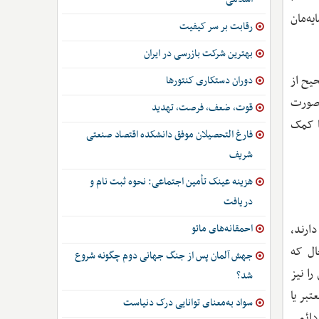
ه‌مان
رقابت بر سر کیفیت
بهترین شرکت بازرسی در ایران
یح از
دوران دستکاری کنتورها
 صورت
قوت، ضعف، فرصت، تهدید
ا کمک
فارغ التحصیلان موفق دانشکده اقتصاد صنعتی
شریف
هزینه عینک تأمین اجتماعی: نحوه ثبت نام و
دریافت
ارند،
احمقانه‌های مائو
ال که
جهش آلمان پس از جنگ جهانی دوم چگونه شروع
ا نیز
شد؟
تبر یا
سواد به‌معنای توانایی درک دنیاست
دائمی