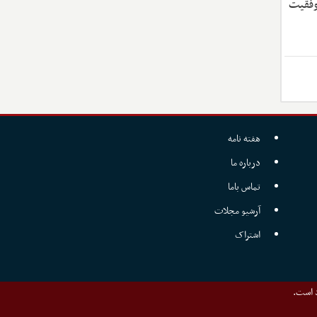
وفقیت
هفته نامه
درباره ما
تماس باما
آرشیو مجلات
اشتراک
د است.