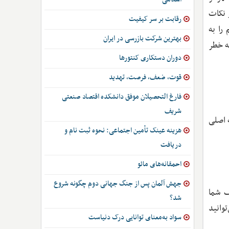
 نکات
رقابت بر سر کیفیت
را به
بهترین شرکت بازرسی در ایران
ه خطر
دوران دستکاری کنتورها
قوت، ضعف، فرصت، تهدید
فارغ التحصیلان موفق دانشکده اقتصاد صنعتی
شریف
 و زیرساخت فنی، مسیر پروژه شما را مشخص می‌کنند. در ادامه، به 3 نکته اصلی
هزینه عینک تأمین اجتماعی: نحوه ثبت نام و
دریافت
احمقانه‌های مائو
جهش آلمان پس از جنگ جهانی دوم چگونه شروع
ف شما
شد؟
وانید
سواد به‌معنای توانایی درک دنیاست