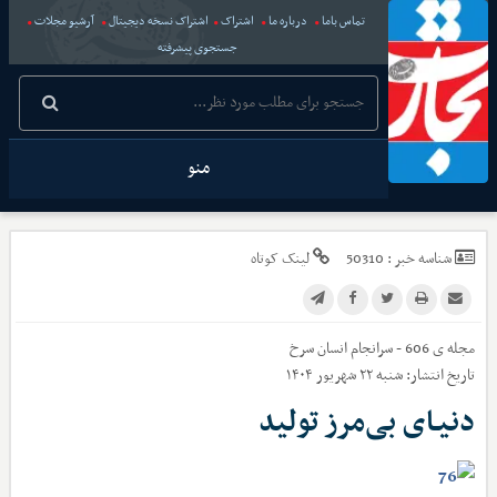
تماس باما
درباره ما
اشتراک
اشتراک نسخه دیجیتال
آرشیو مجلات
جستجوی پیشرفته
منو
شناسه خبر :
50310
لینک کوتاه
مجله ی 606 - سرانجام انسان سرخ
تاریخ انتشار:
شنبه ۲۲ شهریور ۱۴۰۴
دنیـای بی‌مرز تولید