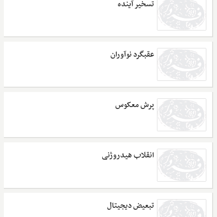
تسخیر آینده
عقبگرد نوآوران
پرش معکوس
انقلاب هیدروژنی
تبعیض دیجیتال