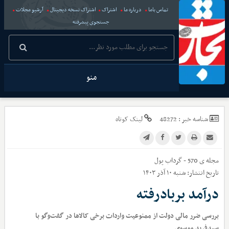
تماس باما
درباره ما
اشتراک
اشتراک نسخه دیجیتال
آرشیو مجلات
جستجوی پیشرفته
منو
شناسه خبر :
48272
لینک کوتاه
مجله ی 570 - گرداب پول
تاریخ انتشار:
شنبه ۱۰ آذر ۱۴۰۳
درآمد بربادرفته
بررسی ضرر مالی دولت از ممنوعیت واردات برخی کالاها در گفت‌وگو با
سیدفرید موسوی