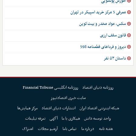
آموزش پولشویی
معرفی 5 مرکز خرید اسپیکر در تهران
سکس، مواد مخدر و بیت‌کوین
قانون سقف ارزی
دیروز و فرداهای قطعنامه 598
داستان ۵۳ نفر
روزنامه دنیای اقتصاد
روزنامه انگلیسی Financial Tribune
سایت خبری اقتصادنیوز
شبکه اینترنتی اقتصاد ایران
انتشارات دنیای اقتصاد
مرکز همایش‌ها
واحد توسعه دانش
همکاری با ما
آگهی
تعرفه تبلیغات
هفته نامه
درباره ما
تماس باما
آرشیو مجلات
اشتراک