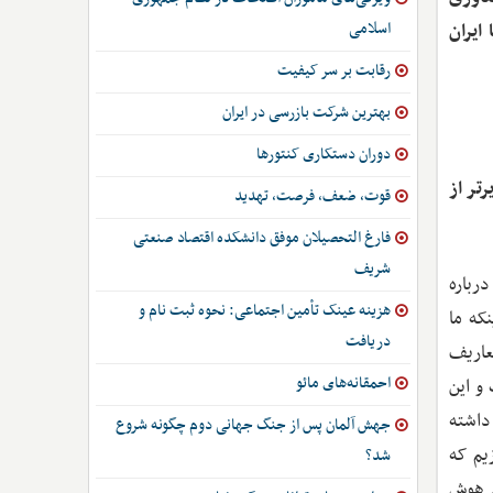
اسلامی
ایران
رقابت بر سر کیفیت
بهترین شرکت بازرسی در ایران
دوران دستکاری کنتورها
تر از
قوت، ضعف، فرصت، تهدید
فارغ التحصیلان موفق دانشکده اقتصاد صنعتی
شریف
امع درباره
هزینه عینک تأمین اجتماعی: نحوه ثبت نام و
که ما
دریافت
عاریف
احمقانه‌های مائو
و این
 داشته
جهش آلمان پس از جنگ جهانی دوم چگونه شروع
ین بسازیم که
شد؟
ی هوش