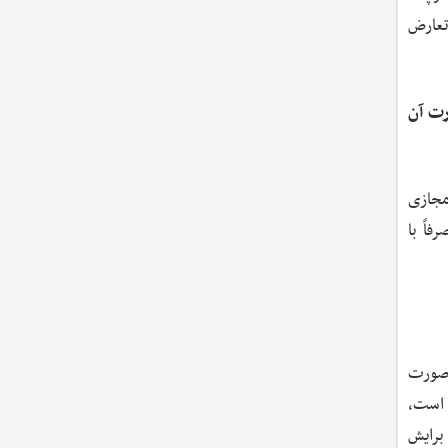
تعارض
 ظرفیت و قدرت آن
مجازی
اً با
 صورت
 است،
برایش