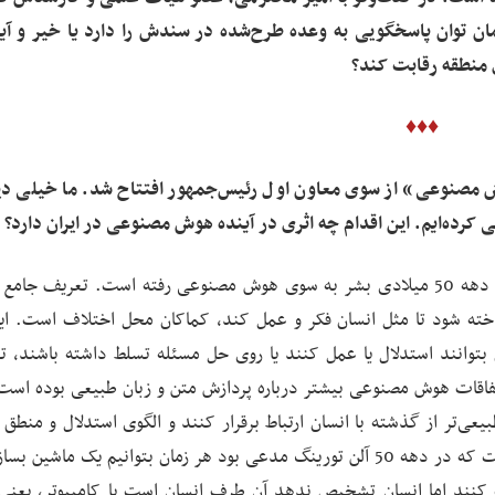
مان توان پاسخگویی به وعده طرح‌شده در سندش را دارد یا خیر و آیا 
ی منطقه رقابت کند؟
♦♦♦
 مصنوعی» از سوی معاون اول رئیس‌جمهور افتتاح شد. ما خیلی دیر
کرده‌ایم. این اقدام چه اثری در آینده هوش مصنوعی در ایران دارد؟
مفهوم و پدیده هوش مصنوعی فناوری جدیدی نیست؛ از دهه 50 میلادی بشر به سوی هوش مصنوعی رفته است. تعریف ج
ه شود تا مثل انسان فکر و عمل کند، کماکان محل اختلاف است. این
سان بتوانند استدلال یا عمل کنند یا روی حل مسئله تسلط داشته باشند، ت
قات هوش مصنوعی بیشتر درباره پردازش متن و زبان طبیعی بوده است 
بیعی‌تر از گذشته با انسان ارتباط برقرار کنند و الگوی استدلال و منطق
باشند. در حوزه هوش مصنوعی آزمون تورینگ معروف است که در دهه 50 آلن تورینگ مدعی بود هر زمان بتوانیم یک ماش
کنند اما انسان تشخیص ندهد آن طرف انسان است یا کامپیوتر، یعن