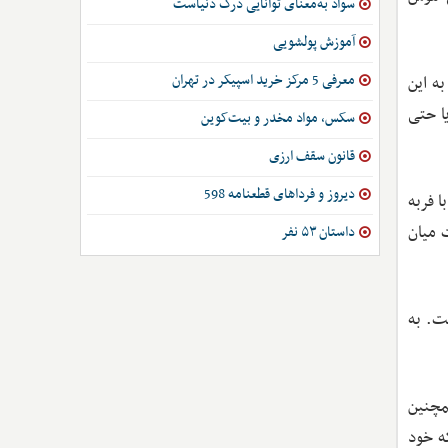
سواد به‌معنای توانایی درک دنیاست
آموزش پولشویی
معرفی 5 مرکز خرید اسپیکر در تهران
ه این
ا حتی
سکس، مواد مخدر و بیت‌کوین
قانون سقف ارزی
دیروز و فرداهای قطعنامه 598
ا فربه
 میان
داستان ۵۳ نفر
ت. به
مچنین
که خود