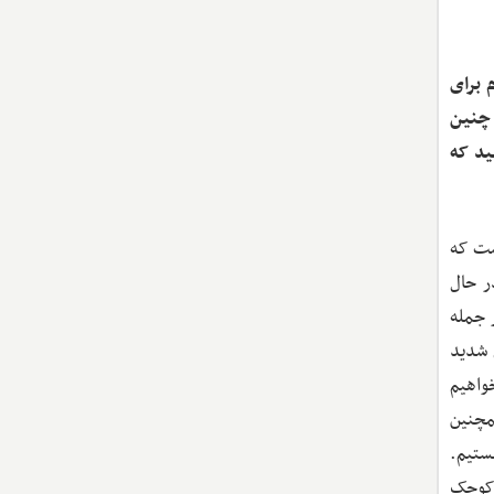
 برای
 چنین
ید که
ست که
ر حال
 جمله
 شدید
واهیم
مچنین
هستیم.
 کوچک