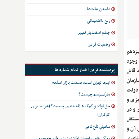
داستان ملت‌ها
رنج نااطمینانی
چشم اسفندیار تغییر
وضعیت قرمز
زدهم
 وجود
پربیننده ترین اخبار تمام شماره ها
 قابل
ازمان
اینجا تهران است، قسمت بازار اسلحه
ارت دولت
مارکسیسم چیست؟
یزی و
حق اولاد و کمک عائله مندی چیست؟ (شرایط برای
و در
کارگران)
مستقل
ساقیانِ تلخ‌کامی
 آن و
ناوری
ویژگی‌های ماموران اطلاعات در نظام جمهوری