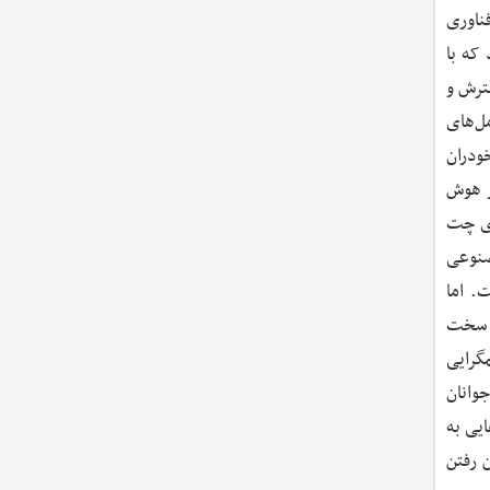
ناوری
که با
ترش و
ل‌های
ودران
ز هوش
استفاده روزمره از AI است. ابزارهای چت
صنوعی
. اما
ی سخت
گرایی
وانان
یی به
 رفتن