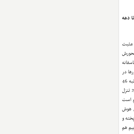
ان ذکر شده تا دهه
تاثیر مثبت
ارد که محورش
اشته باشد. متاسفانه
ها در
حوزه هوش مصنوعی در سال 2022، ایران در رتبه 75 این گزارش قرار گرفته است. در حالی که رقیب منطقه‌ای ما یعنی ترکیه در رتبه 46
قرار دارد. این فاصله حتی نسبت به رقیبمان زیاد است چه برسد به کشورهای پیشتاز. حتی متاسفانه باید گفت رتبه ما در سال 2023 تنزل
م است
مان هوش
خته و
یم هم