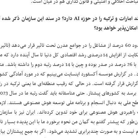
احث اخلاقی و امنیتی و قانون‌گذاری هم در میان است.
‌ ایران تا چه اندازه توان رقابت با کشورهای همسایه مانند امارات و ترکیه را در حوزه AI دارد؟ در سند این سازم
طبق گزارش‌های صندوق بین‌المللی پول هوش مصنوعی حدود 60 درصد از مشاغل را در جوامع مدرن تحت تاثیر قرار می‌دهد (
و منفی با هم در نظر گرفته شده است). پیش‌بینی‌ها هم حکایت از افزایش 14درصدی رشد اقتصادی کل دنیا تا سال آینده د
بر پایه هوش مصنوعی خواهد بود. پیش‌بینی می‌شود آمریکا با 26 درصد در صدر بوده و چین با 14 درصد رتبه دوم را د
ود. در گزارش موسسه آکسفورد اینسایت می‌بینیم که در مورد آمادگی کشور
طح ملی به دنبال انسجام و برنامه ملی توسعه هوش مصنوعی هستند. لاز
هان راهبرد یا برنامه راهبردی هوش مصنوعی برای خود تدوین کرده‌اند. ایران نیز با ساز
طور که پیشتر گفتم به گمان من نحوه برخورد ما با این پدیده بسیار ناپ
نیست و به صورت چندبرابری تشدید می‌شود. اگر به جمع پیشتازان بیای