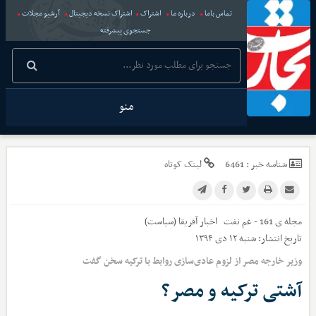
تماس باما
درباره ما
اشتراک
اشتراک نسخه دیجیتال
آرشیو مجلات
جستجوی پیشرفته
منو
شناسه خبر :
6461
لینک کوتاه
مجله ی 161 - غم نفت
اخبار
آفریقا (سیاست)
تاریخ انتشار:
شنبه ۱۲ دی ۱۳۹۴
وزیر خارجه مصر از لزوم عادی‌سازی روابط با ترکیه سخن گفت
آشتی ترکیه و مصر؟