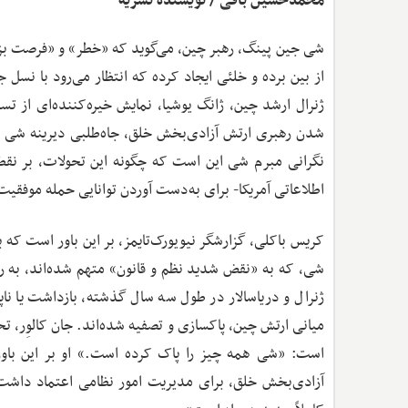
محمدحسین باقی / نویسنده نشریه
شی جین پینگ، رهبر چین، می‌گوید که «خطر» و «فرصت بزرگ
از بین برده و خلئی ایجاد کرده که انتظار می‌رود با نسل
ژنرال ارشد چین، ژانگ یوشیا، نمایش خیره‌کننده‌ای از ت
شدن رهبری ارتش آزادی‌بخش خلق، جاه‌طلبی دیرینه شی برا
اطلاعاتی آمریکا- برای به‌دست آوردن توانایی حمله موفقیت
کریس باکلی، گزارشگر نیویورک‌تایمز، بر این باور است که ب
شی، که به «نقض شدید نظم و قانون» متهم شده‌اند، به رهب
ژنرال و دریاسالار در طول سه سال گذشته، بازداشت یا ناپد
میانی ارتش چین، پاکسازی و تصفیه شده‌اند. جان کالوِر، 
است: «شی همه چیز را پاک کرده است.» او بر این باور
آزادی‌بخش خلق، برای مدیریت امور نظامی اعتماد داشت