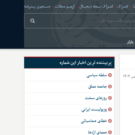
ا
اشتراک
اشتراک نسخه دیجیتال
آرشیو مجلات
جستجوی پیشرفته
بازار
پربیننده ترین اخبار این شماره
سلطه سیاسی
جامعه معلق
روزهای سخت
پوپولیست ایرانی
خطای محاسباتی
معمای اژدها