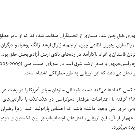
گ در سال 2013 رئیس‌جمهور جمهوری خلق چین شد، بسیاری از تحلیلگران متقاعد شده‌اند که او قادر 
پاکسازی رهبری نظامی چین، از جمله ژنرال ارشد ژانگ یوشیا، و دیگران، 
ن فاسدان یا افراد ناکارآمد در رده‌های بالای ارتش آزادی‌بخش خلق بود.
خیر نشان می‌دهد که این ارزیابی به طرز خطرناکی اشتباه است.
رد؛ کسی که ادعا می‌کند دست شیطانی سازمان سیای آمریکا را در پشت هر ن
داخلی، از جنبش دانشجویی میدان تیان‌آن‌من در سال ۱۹۸۹ گرفته تا اعتراضات طرفدار دموکراسی در هنگ‌کنگ یا ناآرامی‌ه
بی برای شی وجود داشته باشد که احساس پارانوئید کند، زیرا رهبران
هم‌تر از آن، این ارزیابی، تنش‌های اجتناب‌ناپذیر بین نخستین و دومین
ده می‌گیرد.