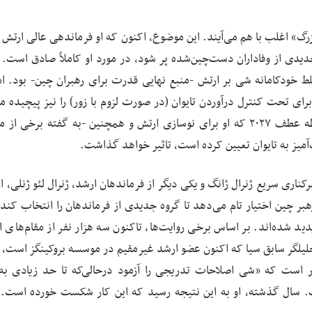
» اغلب با هم می‌آیند. این موضوع، اکنون که او فرماندهی عالی ارتش چ
 جدیدی از وفاداران دست‌چین‌شده پر شود، در مورد او کاملاً صادق است. 
سلط خودکامانه شی بر ارتش -منبع نهایی قدرت برای رهبران چین- بود. ام
ی تحت کنترل درآوردن تایوان (در صورت لزوم با زور) را نیز پیچیده می
نگرانی مبرم شی این است که چگونه این تحولات، بر نقطه عطف ۲۰۲۷ که او برای نوسازی ارتش و همچنین -به گفته برخ
‌آمیز به تایوان تعیین کرده است، تاثیر خواهد گذاشت.
رکناری سریع ژنرال ژانگ و یکی دیگر از فرماندهان ارشد، ژنرال لئو ژنلی، 
ر چین اختیار تام می‌دهد تا گروه جدیدی از فرماندهان را انتخاب کند. 
ید شده‌اند. بر اساس برخی روایت‌ها، تاکنون سه هزار نفر از مقام‌های ا
تحلیلگر سابق سیا که اکنون عضو ارشد غیرمقیم در موسسه بروکینگز است، 
 است که «شی اصلاحات تدریجی را آزمود درحالی‌که تا حد زیادی به
. سال گذشته، او به این نتیجه رسید که این کار شکست خورده است.