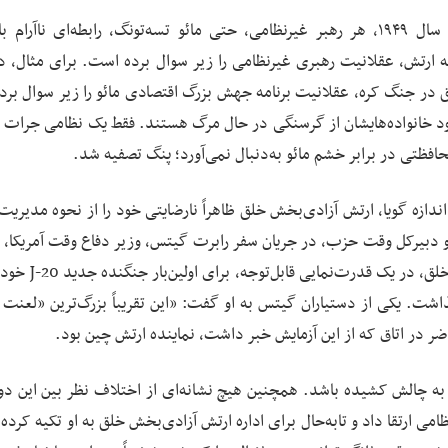
واقعیت این است که از زمان تاسیس جمهوری خلق در سال ۱۹۴۹، هر رهبر غیرنظامی، حتی مائو تسه‌تونگ، رابطه‌ای ناآ
ارتش، عقلانیت رهبری غیرنظامی را زیر سوال برده است. برای مثال، د
لق در جنگ کره، عقلانیت برنامه جهش بزرگ اقتصادی مائو را زیر سوال برد.
 بود خانواده‌هایشان از گرسنگی در حال مرگ هستند. فقط یک نظامی جرات م
محافظتی در برابر خشم مائو به‌دنبال نمی‌آورد؛ پنگ تصفیه شد.
 به همان اندازه گویا، ارتش آزادی‌بخش خلق ظاهراً نارضایتی خود را از نحوه مدیریت
 و دبیرکل وقت حزب، در جریان سفر رابرت گیتس، وزیر دفاع وقت آمریکا، ب
نشان داد. همان‌طور که گیتس می‌گوید، ارتش آزادی‌بخش خلق،
اشت. یکی از دستیاران گیتس به او گفت: «این تقریباً بزرگ‌ترین «لعنت ب
 در اتاق که از این آزمایش خبر داشت، نماینده ارتش چین بود.
به چالش کشیده باشد. همچنین هیچ نشانه‌ای از اختلاف نظر بین این دو
ی ارتقا داد و تابه‌حال برای اداره ارتش آزادی‌بخش خلق به او تکیه کرد