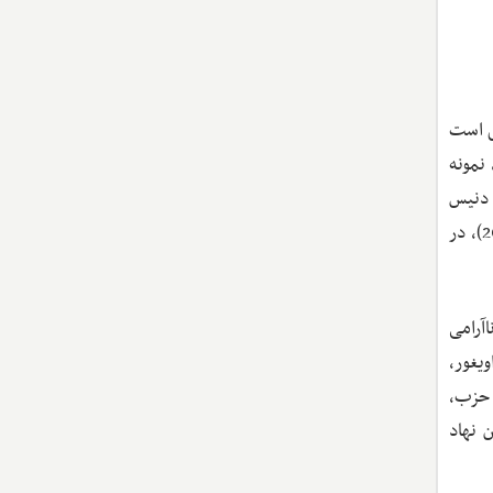
مطلق است
نمونه
 دنیس
وایلدر، استاد دانشگاه‌های جرج تاون و تگزاس و دستیار ویژه رئیس‌جمهور و مدیر ارشد شرق آسیا در شورای امنیت ملی (2009-2005)، در
اآرامی
ای اویغور،
 حزب،
 نهاد