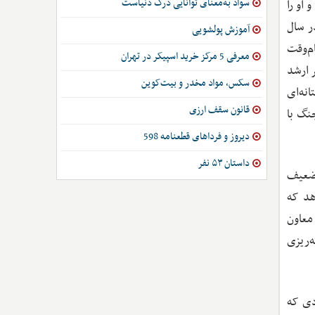
سواد به‌معنای توانایی درک دنیاست
 او را
ر سال
آموزش پولشویی
م‌وقت
معرفی 5 مرکز خرید اسپیکر در تهران
 ارشد
سکس، مواد مخدر و بیت‌کوین
ضع سرسختانه‌ای
قانون سقف ارزی
نگ با
دیروز و فرداهای قطعنامه 598
داستان ۵۳ نفر
تضعیف
هد که
معاون
‌ریزی
دی که