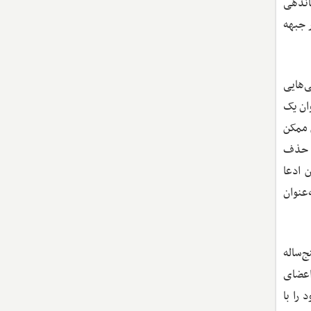
اندهی
 جبهه
ی‌هایی
وان یک
 ممکن
ز حذف
 ادعا
عنوان
‌ساله
اعضای
را با