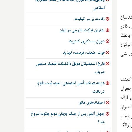
اسلامی
شناسان
رقابت بر سر کیفیت
، قادر
بهترین شرکت بازرسی در ایران
 باعث
دوران دستکاری کنتورها
رگزار
قوت، ضعف، فرصت، تهدید
ای شی
فارغ التحصیلان موفق دانشکده اقتصاد صنعتی
شریف
گفتند
هزینه عینک تأمین اجتماعی: نحوه ثبت نام و
 بحران
دریافت
ارائه
احمقانه‌های مائو
نرال ژانگ و دیگر افسران
جهش آلمان پس از جنگ جهانی دوم چگونه شروع
به او
شد؟
 ژانگ