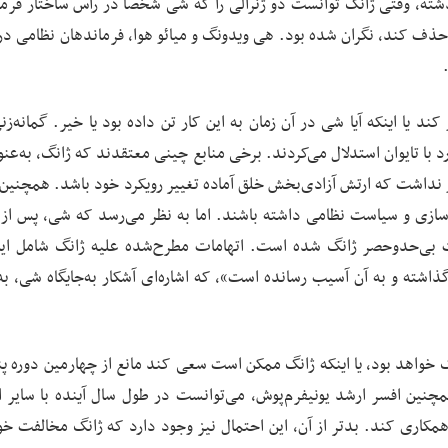
شته، وقتی ژانگ توانست دو ژنرالی را که شی شخصاً در راس ساختار فرم
ف کند، نگران شده بود. هی ویدونگ و میائو هوا، فرماندهان نظامی در
د یا اینکه آیا شی در آن زمان به این کار تن داده بود یا خیر. گمانه‌زن
رد با تایوان استدلال می‌کردند. برخی منابع چینی معتقدند که ژانگ، به‌عن
 نداشت که ارتش آزادی‌بخش خلق آماده تغییر رویکرد خود باشد. همچنین
 نوسازی و سیاست نظامی داشته باشند. اما به نظر می‌رسد که شی، پس ا
 بی‌حدوحصر ژانگ شده است. اتهامات مطرح‌شده علیه ژانگ شامل این
اشته و به آن آسیب رسانده است»، که اشاره‌ای آشکار به‌جایگاه شی، به‌
 خواهد بود، یا اینکه ژانگ ممکن است سعی کند مانع از چهارمین دوره پنج
چنین افسر ارشد یونیفرم‌پوش، می‌توانست در طول سال آینده با سایر 
مکاری کند. بدتر از آن، این احتمال نیز وجود دارد که ژانگ مخالفت خود 