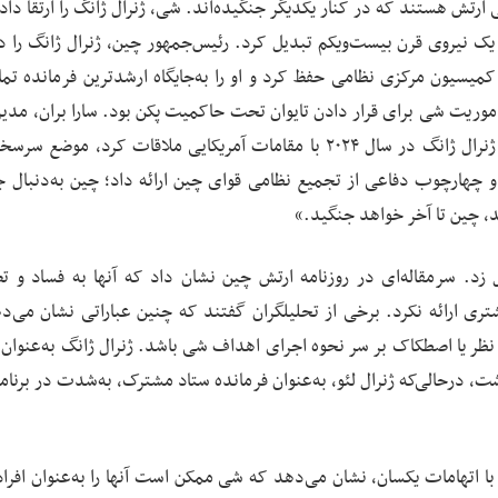
ارتش هستند که در کنار یکدیگر جنگیده‌اند. شی، ژنرال ژانگ را ارتقا داد و
ک نیروی قرن بیست‌ویکم تبدیل کرد. رئیس‌جمهور چین، ژنرال ژانگ را د
 کمیسیون مرکزی نظامی حفظ کرد و او را به‌جایگاه ارشدترین فرمانده تما
اموریت شی برای قرار دادن تایوان تحت حاکمیت پکن بود. سارا بران، مدیر
امور چین و تایوان در شورای امنیت ملی، گفت که وقتی ژنرال ژانگ در سال ۲۰۲۴ با مقامات آمریکایی ملاقات کرد، مو
 و چهارچوب دفاعی از تجمیع نظامی قوای چین ارائه داد؛ چین به‌دنبال ج
د، چین تا آخر خواهد جنگید.»
زد. سرمقاله‌ای در روزنامه ارتش چین نشان داد که آنها به فساد و 
تری ارائه نکرد. برخی از تحلیلگران گفتند که چنین عباراتی نشان می‌د
ر یا اصطکاک بر سر نحوه اجرای اهداف شی باشد. ژنرال ژانگ به‌عنوان 
درحالی‌که ژنرال لئو، به‌عنوان فرمانده ستاد مشترک، به‌شدت در برنامه
ا اتهامات یکسان، نشان می‌دهد که شی ممکن است آنها را به‌عنوان افرا