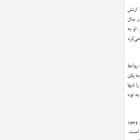
رام با ارتش
ر سال
 او به
ی‌کرد
 روابط
ه پکن
 در یک قدرت‌نمایی قابل‌توجه، برای اولین‌بار جنگنده جدید J-20 خود را تنها
ه تو»
 وجود
ه است.