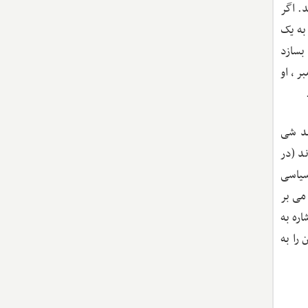
. اگر
به یک
بسازد
ر، او
سد شی
د (در
یاسی
می بر
ره به
را به