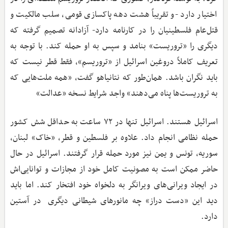
اختیار دارد -و تقریباً هشت دهه پاکسازی قومی، سلب مالکیت و
قتل‌عام فلسطینیان را در کارنامه دارد- آزادانه تصمیم گرفته که
دیگری را «تروریست» بنامد و سپس به او حمله کند. با توجه به
تعریف کاملاً دروغین اسرائیل از «تروریسم»، فقط قطر نیست که
باید نگران باشد. همان‌طور که نتانیاهو گفت، «همه ملت‌هایی که
به تروریست‌ها پناه می‌دهند» واجد شرایط نسخه «عدالت»
اسرائیل هستند. اسرائیل تنها در ۷۲ ساعت به حداقل شش کشور
حمله نظامی انجام داد. علاوه بر فلسطین و قطر، «خاک» لبنان،
سوریه، تونس و یمن نیز مورد حمله قرار گرفتند. اسرائیل در حال
حاضر ممکن است به مصونیت کامل خود از مجازات و توانایی‌اش
در ایجاد ویرانی‌های ویرانگر به دلخواه خود افتخار کند. اما باید
دید این «دست دراز» چه مانورهای شیطانی دیگری در آستین
دارد.