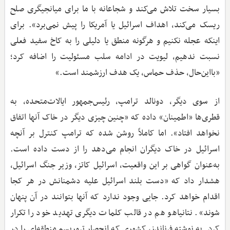
بسیار سخت تلاش می‌کند و شجاعانه با ما برای میانجیگری صلح
ریسک می‌کند، اهداف اسرائیل یا آمریکا را پیش نمی‌برد». برای
اینکه عجله نکنیم و هرگونه منطق یا دلیلی را به کاخ سفید فعلی
نسبت ندهیم، لیویت در ادامه سلب مسئولیت را اضافه کرد؛
«بااین‌حال، حذف حماس، یک هدف ارزشمند است.»
از سوی دیگر، دونالد ترامپ، رئیس‌جمهور ایالات‌متحده، به
قطری‌ها «اطمینان» داده که «چنین چیزی دیگر در خاک آنها اتفاق
نخواهد افتاد». اما کاملاً روشن شده که ترامپ کنترل بر آنچه
اسرائیل در خاک دیگران انجام می‌دهد را از دست داده است.
به‌عنوان گواهی بر این واقعیت، اسرائیل کاتز، وزیر جنگ اسرائیل،
هشدار داد که «دست بلند اسرائیل علیه دشمنانش در هر کجا
اقدام خواهد کرد. جایی وجود ندارد که آنها بتوانند در آن پنهان
شوند». نتانیاهو هم در قالب کلمات دیگری تهدید خود را تکرار
کرد. به نوشته فرناندز، کشوری که انحصار تروریسم منطقه‌ای را در