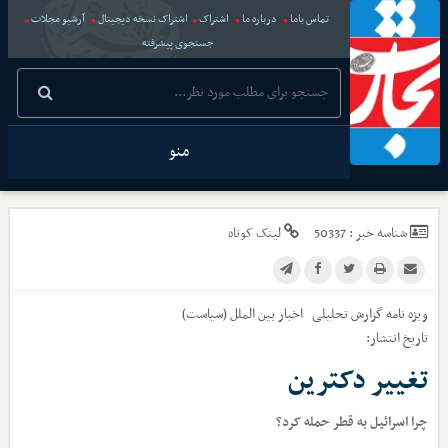
تماس باما
درباره ما
اشتراک
اشتراک نسخه دیجیتال
آرشیو مجلات
جستجوی پیشرفته
منو
شناسه خبر :
50337
لینک کوتاه
ویژه نامه گزارش تحلیلی
اخبار
بین الملل (سیاست)
تاریخ انتشار:
تغییر دکترین
چرا اسرائیل به قطر حمله کرد؟