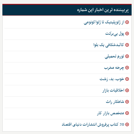
پربیننده ترین اخبار این شماره
از ژئوپلیتیک تا ژئواکونومی
پول بی‌برکت
کالبدشکافی یک بلوا
تورم تحمیلی
چرخه مخرب
خوب، بد، زشت
اخلاقیات بازار
شاهکار راث
متخصص بازار کار
20 کتاب پرفروش انتشارات دنیای اقتصاد