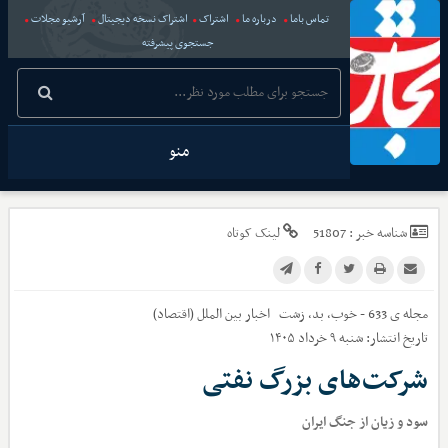
تماس باما
درباره ما
اشتراک
اشتراک نسخه دیجیتال
آرشیو مجلات
جستجوی پیشرفته
منو
شناسه خبر :
51807
لینک کوتاه
مجله ی 633 - خوب، بد، زشت
اخبار
بین الملل (اقتصاد)
تاریخ انتشار:
شنبه ۹ خرداد ۱۴۰۵
شرکت‌های بزرگ نفتی
سود و زیان از جنگ ایران