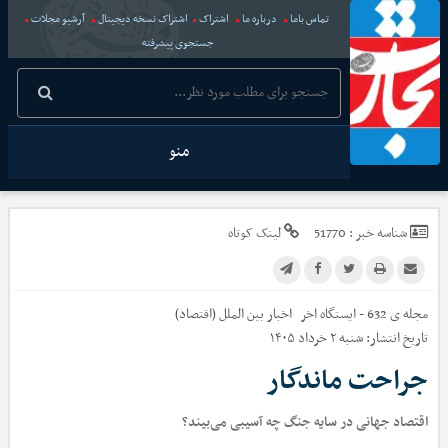
تماس باما
درباره ما
اشتراک
اشتراک نسخه دیجیتال
آرشیو مجلات
جستجوی پیشرفته
منو
شناسه خبر :
51770
لینک کوتاه
مجله ی 632 - ایستگاه اخر
اخبار
بین الملل (اقتصاد)
تاریخ انتشار:
شنبه ۲ خرداد ۱۴۰۵
جراحت ماندگار
اقتصاد جهانی در سایه جنگ چه آسیبی می‌بیند؟