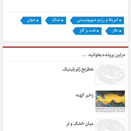
آمریکا و رژیم صهیونیستی
جنگ
جهان
دلار
نفت و گاز
دراین پرونده بخوانید ...
شطرنج ژئوپلیتیک
زخم کهنه
میان خشک و تر