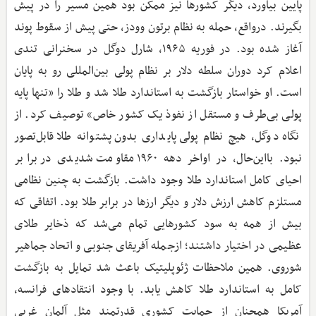
پایین بیاورد، دیگر کشورها نیز ممکن بود همین مسیر را در پیش
بگیرند. درواقع، حمله به نظام برتون وودز، حتی پیش از سقوط پوند
آغاز شده بود. در فوریه ۱۹۶۵، شارل دوگل در سخنرانی تندی
اعلام کرد دوران سلطه دلار بر نظام پولی بین‌المللی رو به پایان
است. او خواستار بازگشت به استاندارد طلا شد و طلا را «تنها پایه
پولی بی‌طرف و مستقل از نفوذ یک کشور خاص» توصیف کرد. از
نگاه دوگل، هیچ نظام پولی پایداری بدون پشتوانه طلا قابل‌تصور
نبود. بااین‌حال، در اواخر دهه ۱۹۶۰ مقاومت شدیدی در برابر
احیای کامل استاندارد طلا وجود داشت. بازگشت به چنین نظامی
مستلزم کاهش ارزش دلار و دیگر ارزها در برابر طلا بود. اتفاقی که
بیش از همه به سود کشورهایی تمام می‌شد که ذخایر طلای
عظیمی در اختیار داشتند؛ ازجمله آفریقای جنوبی و اتحاد جماهیر
شوروی. همین ملاحظات ژئوپلیتیک باعث شد تمایل به بازگشت
کامل به استاندارد طلا کاهش یابد. با وجود انتقادهای فرانسه،
آمریکا همچنان از حمایت کشوری قدرتمند مثل آلمان غربی