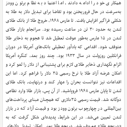
همکاری خود را ادامه دادند، اما اعتماد به نظام برتون وودز
به‌سرعت در حال فروریختن بود و تقاضا برای تبدیل دلار به طلا به
شکلی فراگیر افزایش یافت. تا مارس ۱۹۶۸، خروج طلا از بانک طلای
لندن به حدود ۳۰ تن در ساعت رسیده بود. سرانجام بازار طلای
لندن در ۱۵ مارس به‌طور موقت تعطیل شد تا هجوم به ذخایر طلا
متوقف شود. اقدامی که یادآور تعطیلی بانک‌های آمریکا در دوران
فرانکلین روزولت در سال ۱۹۳۳ بود. چند روز بعد، کنگره آمریکا
الزام نگهداری ذخایر طلای لازم برای پشتیبانی از دلار را لغو کرد و
امکان عرضه آزاد طلا با نرخ رسمی ۳۵ دلار را فراهم کرد. اما این
اقدامات نیز نتوانست بحران را مهار کند و درنهایت، بانک طلای
لندن تا پایان مارس ۱۹۶۸ فروپاشید. از آن پس، بازار طلا وارد نظامی
دوگانه شد. قیمت رسمی ۳۵دلاری که همچنان مبنای پرداخت‌های
بین‌المللی در چهارچوب برتون وودز بود و قیمت آزاد که در بازار
لندن تعیین می‌شد. در این شرایط، پدیده‌ای شکل گرفت که به
«دریچه طلا» معروف شد. دریچه طلا یعنی امکان تبدیل دلارهای