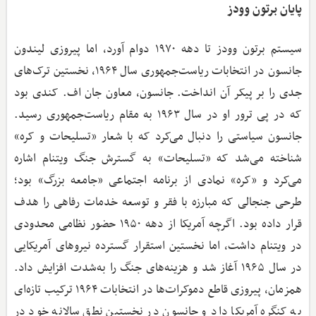
پایان برتون وودز
سیستم برتون وودز تا دهه ۱۹۷۰ دوام آورد، اما پیروزی لیندون
جانسون در انتخابات ریاست‌جمهوری سال ۱۹۶۴، نخستین ترک‌های
جدی را بر پیکر آن انداخت. جانسون، معاون جان اف. کندی بود
که در پی ترور او در سال ۱۹۶۳ به مقام ریاست‌جمهوری رسید.
جانسون سیاستی را دنبال می‌کرد که با شعار «تسلیحات و کره»
شناخته می‌شد که «تسلیحات» به گسترش جنگ ویتنام اشاره
می‌کرد و «کره» نمادی از برنامه اجتماعی «جامعه بزرگ» بود؛
طرحی جنجالی که مبارزه با فقر و توسعه خدمات رفاهی را هدف
قرار داده بود. اگرچه آمریکا از دهه ۱۹۵۰ حضور نظامی محدودی
در ویتنام داشت، اما نخستین استقرار گسترده نیروهای آمریکایی
در سال ۱۹۶۵ آغاز شد و هزینه‌های جنگ را به‌شدت افزایش داد.
همزمان، پیروزی قاطع دموکرات‌ها در انتخابات ۱۹۶۴ ترکیب تازه‌ای
به کنگره آمریکا داد و جانسون در نخستین نطق سالانه خود در