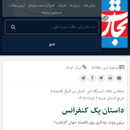
تماس باما
درباره ما
اشتراک
اشتراک نسخه دیجیتال
آرشیو مجلات
جستجوی پیشرفته
منو
شناسه خبر :
51766
لینک کوتاه
مجله ی 632 - ایستگاه اخر
اخبار
بین الملل (اقتصاد)
تاریخ انتشار:
شنبه ۲ خرداد ۱۴۰۵
داستان یک کنفرانس
برتون وودز چه اثری روی اقتصاد جهان گذاشت؟