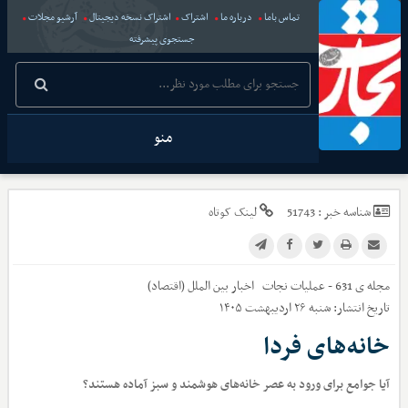
تماس باما
درباره ما
اشتراک
اشتراک نسخه دیجیتال
آرشیو مجلات
جستجوی پیشرفته
منو
شناسه خبر :
51743
لینک کوتاه
مجله ی 631 - عملیات نجات
اخبار
بین الملل (اقتصاد)
تاریخ انتشار:
شنبه ۲۶ اردیبهشت ۱۴۰۵
خانه‌های فردا
آیا جوامع برای ورود به عصر خانه‌های هوشمند و سبز آماده هستند؟