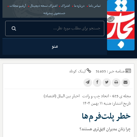
تماس باما
درباره ما
اشتراک
اشتراک نسخه دیجیتال
آرشیو مجلات
جستجوی پیشرفته
منو
شناسه خبر :
51405
لینک کوتاه
مجله ی 625 - اتحاد چپ و رانت
اخبار
بین الملل (اقتصاد)
تاریخ انتشار:
شنبه ۱۱ بهمن ۱۴۰۴
خطر پلت‌فرم‌ها‌
چرا زنان مدیران لایق‌تری هستند؟