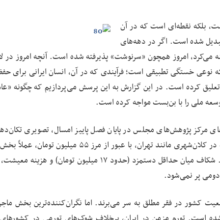
یست، بلکه نقطه‌ای است که در آن
دیل شده است. اگر در دهه‌های
ه می‌کرد، امروز همچون «سرنوشت» پذیرفته شده است. آنچه امروز در لای
لکه نوعی خستگی تطبیقی است؛ فرآیندی که در آن، انسان ایرانی برای حفظ
 تعلیق کرده است. در این گزارش به این پرسش می‌پردازیم که چگونه «عا
توسعه ملی را با بن‌بست مواجه کرده است.
ای مرکز پژوهش‌های مجلس در پایان فصل پاییز امسال، تصویری تکان‌دهن
توزیع فقر ارائه می‌دهند. خط فقر برای یک خانوار چهارنفره در کلان‌شهری مانند تهران، با عبور از مرز ۵۵ میلی
از شاغلان رسمی و دولتی را به زیر خط فقر کشانده است. شکاف میان حداقل دستمزد (حدود ۱۷ میلیون تومان) و
 دومی پر نمی‌شود.
هد که اکنون بیش از ۳۵ درصد از جمعیت کشور در فقر مطلق به سر می‌برند. اما نگران‌کننده‌ترین بخش ما
ه در مرز ۴۲ تا ۴۵ درصد تثبیت شده است. تورم مزمن در ایران، برخلاف شوک‌های تورمی در کشورها