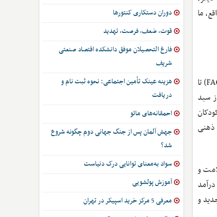
قع، ما
دوران دستکاری کنتورها
قوت، ضعف، فرصت، تهدید
فارغ التحصیلان موفق دانشکده اقتصاد صنعتی
شریف
هزینه عینک تأمین اجتماعی: نحوه ثبت نام و
آمارها وقتی به سفره‌های مردم می‌رسند، معنای دردناک‌تری پیدا می‌کنند. گزارش‌های میدانی و داده‌های سازمان غذا و کشاورزی (FAO) تا
دریافت
 از سبد
ی در ابعاد ملی است. وقتی ۵۰ درصد از کودکان
احمقانه‌های مائو
 ذهنی
جهش آلمان پس از جنگ جهانی دوم چگونه شروع
شد؟
سواد به‌معنای توانایی درک دنیاست
امت و
آموزش پولشویی
 به‌مثابه «غول هزینه‌ها»، اکنون بیش از ۵۰ تا ۷۰ درصد درآمد
دید و
معرفی 5 مرکز خرید اسپیکر در تهران