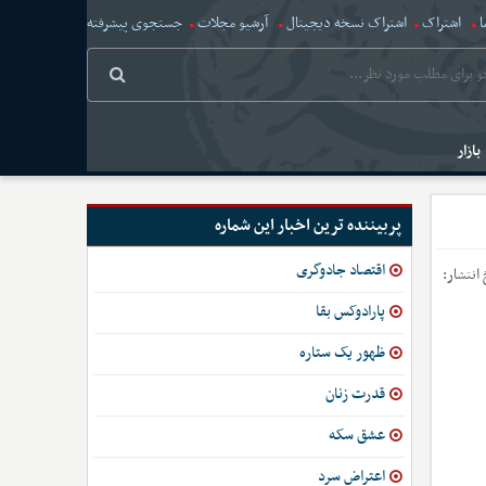
ا
اشتراک
اشتراک نسخه دیجیتال
آرشیو مجلات
جستجوی پیشرفته
بازار
پربیننده ترین اخبار این شماره
اقتصاد جادوگری
 انتشار:
پارادوکس بقا
ظهور یک ستاره
قدرت زنان
عشق سکه
اعتراض سرد