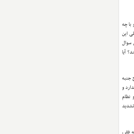
با چه
ی این
 سوال
؟ آیا
 جنبه
دارد و
 نظام
تشدید
 فقر،