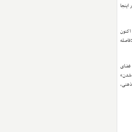
رسیده است. فقر در اینجا
قتصادی نیز، تورم مزمن باعث شده است که حسابداری ذهنی ایرانیان تغییر کند. مفهوم «پول داغ» (Hot Money) اکنون
فاصله
 فضای
 شدن»
ذهنی،