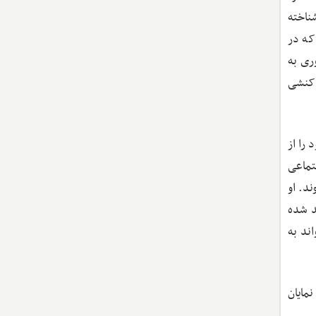
ناخته
که در
ری به
اکنشی
را از
تماعی
د. او
ند شده
ند به
مایان