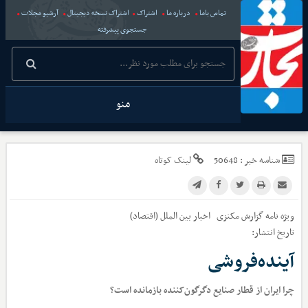
تماس باما
درباره ما
اشتراک
اشتراک نسخه دیجیتال
آرشیو مجلات
جستجوی پیشرفته
منو
شناسه خبر :
50648
لینک کوتاه
ویژه نامه گزارش مکنزی
اخبار
بین الملل (اقتصاد)
تاریخ انتشار:
آینده‌فروشی
چرا ایران از قطار صنایع دگرگون‌کننده بازمانده است؟