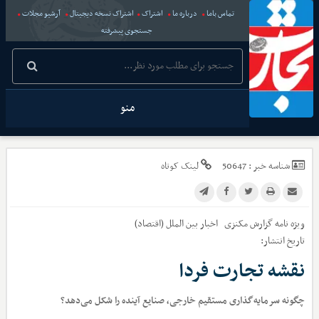
تماس باما
درباره ما
اشتراک
اشتراک نسخه دیجیتال
آرشیو مجلات
جستجوی پیشرفته
منو
شناسه خبر :
50647
لینک کوتاه
ویژه نامه گزارش مکنزی
اخبار
بین الملل (اقتصاد)
تاریخ انتشار:
نقشه تجارت فردا
چگونه سرمایه‌گذاری مستقیم خارجی، صنایع آینده را شکل می‌دهد؟