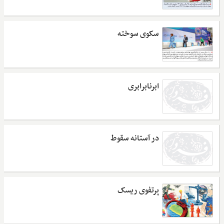
سکوی سوخته
ابرنابرابری
در آستانه سقوط
پرتفوی ریسک