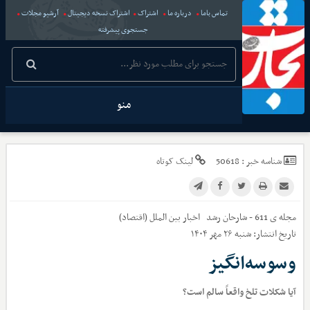
تماس باما
درباره ما
اشتراک
اشتراک نسخه دیجیتال
آرشیو مجلات
جستجوی پیشرفته
منو
شناسه خبر :
50618
لینک کوتاه
مجله ی 611 - شارحان رشد
اخبار
بین الملل (اقتصاد)
تاریخ انتشار:
شنبه ۲۶ مهر ۱۴۰۴
وسوسه‌انگیز
آیا شکلات تلخ واقعاً سالم است؟