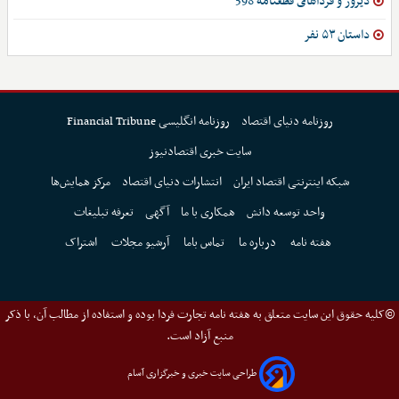
دیروز و فرداهای قطعنامه 598
داستان ۵۳ نفر
روزنامه دنیای اقتصاد
روزنامه انگلیسی Financial Tribune
سایت خبری اقتصادنیوز
شبکه اینترنتی اقتصاد ایران
انتشارات دنیای اقتصاد
مرکز همایش‌ها
واحد توسعه دانش
همکاری با ما
آگهی
تعرفه تبلیغات
هفته نامه
درباره ما
تماس باما
آرشیو مجلات
اشتراک
©کلیه حقوق این سایت متعلق به هفته نامه تجارت فردا بوده و استفاده از مطالب آن، با ذکر
منبع آزاد است.
طراحی سایت خبری و خبرگزاری آسام