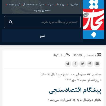
تماس باما
درباره ما
اشتراک
اشتراک نسخه دیجیتال
آرشیو مجلات
جستجوی پیشرفته
منو
شناسه خبر :
50609
لینک کوتاه
مجله ی 611 - شارحان رشد
اخبار
بین الملل (اقتصاد)
تاریخ انتشار:
شنبه ۲۶ مهر ۱۴۰۴
پیشگام اقتصادسنجی
بقایای دیجیتال ما به چه کسی ارث می‌رسد؟