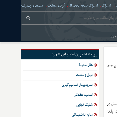
ا
اشتراک
اشتراک نسخه دیجیتال
آرشیو مجلات
جستجوی پیشرفته
بازار
پربیننده ترین اخبار این شماره
علل سقوط
تونل وحشت
نظریه‌پرداز تصمیم‌گیری
تصمیم عقلانی
سش بر
شلیک نهایی
ود، بلکه
سایه نااطمینانی