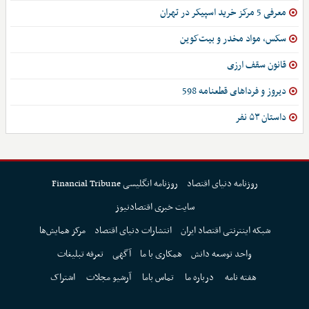
معرفی 5 مرکز خرید اسپیکر در تهران
سکس، مواد مخدر و بیت‌کوین
قانون سقف ارزی
دیروز و فرداهای قطعنامه 598
داستان ۵۳ نفر
روزنامه دنیای اقتصاد
روزنامه انگلیسی Financial Tribune
سایت خبری اقتصادنیوز
شبکه اینترنتی اقتصاد ایران
انتشارات دنیای اقتصاد
مرکز همایش‌ها
واحد توسعه دانش
همکاری با ما
آگهی
تعرفه تبلیغات
هفته نامه
درباره ما
تماس باما
آرشیو مجلات
اشتراک