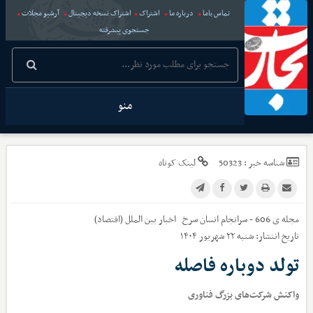
تماس باما
درباره ما
اشتراک
اشتراک نسخه دیجیتال
آرشیو مجلات
جستجوی پیشرفته
منو
شناسه خبر :
50323
لینک کوتاه
مجله ی 606 - سرانجام انسان سرخ
اخبار
بین الملل (اقتصاد)
تاریخ انتشار:
شنبه ۲۲ شهریور ۱۴۰۴
تولد دوباره فاصله
واکنش شرکت‌های بزرگ فناوری