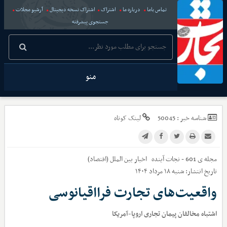
تماس باما
درباره ما
اشتراک
اشتراک نسخه دیجیتال
آرشیو مجلات
جستجوی پیشرفته
منو
شناسه خبر :
50045
لینک کوتاه
مجله ی 601 - نجات آینده
اخبار
بین الملل (اقتصاد)
تاریخ انتشار:
شنبه ۱۸ مرداد ۱۴۰۴
واقعیت‌های تجارت فرااقیانوسی
اشتباه مخالفان پیمان تجاری اروپا-آمریکا