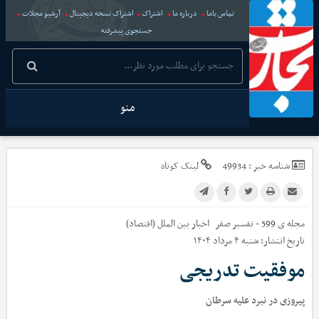
تماس باما
درباره ما
اشتراک
اشتراک نسخه دیجیتال
آرشیو مجلات
جستجوی پیشرفته
منو
شناسه خبر :
49934
لینک کوتاه
مجله ی 599 - تفسیر صفر
اخبار
بین الملل (اقتصاد)
تاریخ انتشار:
شنبه ۴ مرداد ۱۴۰۴
موفقیت تدریجی
پیروزی در نبرد علیه سرطان