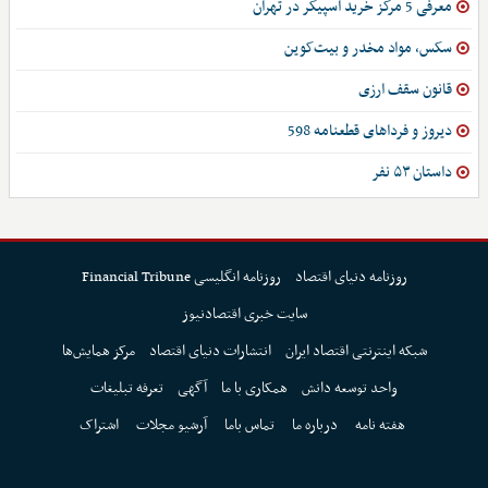
معرفی 5 مرکز خرید اسپیکر در تهران
سکس، مواد مخدر و بیت‌کوین
قانون سقف ارزی
دیروز و فرداهای قطعنامه 598
داستان ۵۳ نفر
روزنامه دنیای اقتصاد
روزنامه انگلیسی Financial Tribune
سایت خبری اقتصادنیوز
شبکه اینترنتی اقتصاد ایران
انتشارات دنیای اقتصاد
مرکز همایش‌ها
واحد توسعه دانش
همکاری با ما
آگهی
تعرفه تبلیغات
هفته نامه
درباره ما
تماس باما
آرشیو مجلات
اشتراک