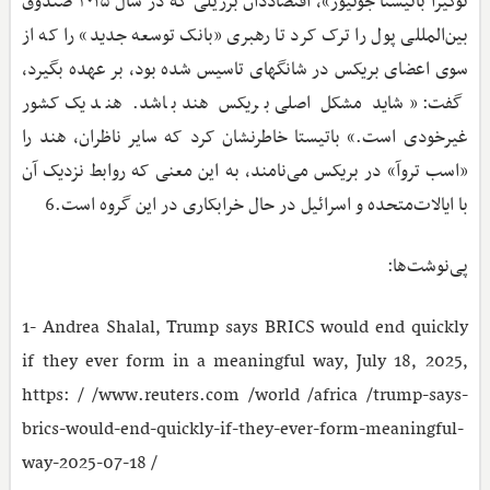
نوگیرا باتیستا جونیور»، اقتصاددان برزیلی که در سال ۲۰۱۵ صندوق
بین‌المللی پول را ترک کرد تا رهبری «بانک توسعه جدید» را که از
سوی اعضای بریکس در شانگهای تاسیس ‌شده بود، بر عهده بگیرد،
گفت: «شاید مشکل اصلی بریکس هند باشد. هند یک کشور
غیرخودی است.» باتیستا خاطرنشان کرد که سایر ناظران، هند را
«اسب تروآ» در بریکس می‌نامند، به این معنی که روابط نزدیک آن
با ایالات‌متحده و اسرائیل در حال خرابکاری در این گروه است.6
پی‌نوشت‌ها:
1- Andrea Shalal, Trump says BRICS would end quickly
if they ever form in a meaningful way, July 18, 2025,
https: / /www.reuters.com /world /africa /trump-says-
brics-would-end-quickly-if-they-ever-form-meaningful-
way-2025-07-18 /