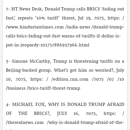
2- HT News Desk, Donald Trump calls BRICS ‘fading out
fast,’ repeats ‘10% tariff’ threat, Jul 19, 2025, https: /
/www.hindustantimes.com /india-news /donald-trump-
calls-brics-fading-out-fast-warns-of-tariffs-if-dollar-is-
put-in-jeopardy-101752886937966.html
3- Simone McCarthy, Trump is threatening tariffs on a
Beijing-backed group. What’s got him so worried?, July
10, 2025, https: / /edition.cnn.com /2025 /07 /10
/business /brics-tariff-threat-trump
4- MICHAEL FOX, WHY IS DONALD TRUMP AFRAID
OF THE BRICS?, JULY 16, 2025, https: /
/therealnews.com /why-is-donald-trump-afraid-of-the-