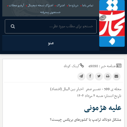
تماس باما
درباره ما
اشتراک
اشتراک نسخه دیجیتال
آرشیو مجلات
جستجوی پیشرفته
منو
شناسه خبر :
49898
لینک کوتاه
مجله ی 599 - تفسیر صفر
اخبار
بین الملل (اقتصاد)
تاریخ انتشار:
شنبه ۴ مرداد ۱۴۰۴
علیه هژمونی
مشکل دونالد ترامپ با کشورهای بریکس چیست؟