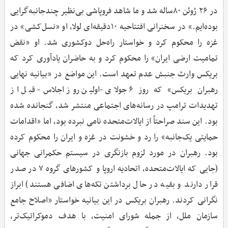
در ۲۶ ژوئن ۸۰ساله شد و ما شاهد فروپاشی بی‌نظیر چندجانبه‌گرایی
بوده‌ایم.» در سخنرانی افتتاحیه ۱۰دقیقه‌ای لولا، او «نسل‌کشی» در
غزه را محکوم کرد و خواستار راه‌حل دوکشوری شد. او «نقض
تمامیت ارضی ایران» را محکوم کرد و به حاضران یادآوری کرد که
بریکس وارث جنبش عدم تعهد است. این مواضع در «بیانیه نهایی
رهبران بریکس» که روز ۶ جولای -اولین روز اجلاس- قبل از
تهدیدات ترامپ در رسانه‌های اجتماعی منتشر شد، گنجانده شده
بود. این سند صراحتاً از ایالات‌متحده نامی نبرده بود، اما «اقدامات
حمایتی یک‌جانبه» را رد و خشونت در غزه و ایران را محکوم کرده
بود. رهبران در مورد لزوم بازنگری در سیستم حکمرانی جهانی
(جایی که ایالات‌متحده، اتحادیه اروپا و کشورهای گروه ۷ در صدر
قرار دارند و بقیه در حال برداشتن تکه‌های اضافی هستند) ابراز
نگرانی کردند. رهبران بریکس در این بیانیه خواستار «اصلاح جامع
سازمان ملل، از جمله شورای امنیت، با هدف دموکراتیک‌تر،