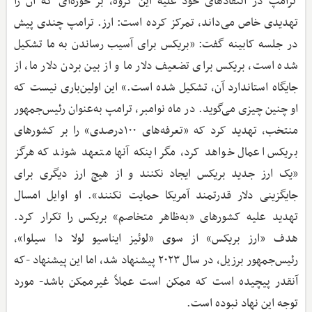
ترامپ در انتقادهای خود علیه این گروه، بر حوزه‌ای که آن را
تهدیدی خاص می‌داند، تمرکز کرده است: ارز. ترامپ چندی پیش
در جلسه کابینه گفت: «بریکس برای آسیب رساندن به ما تشکیل
شده است، بریکس برای تضعیف دلار ما و از بین بردن دلار ما، از
جایگاه استاندارد آن، تشکیل شده است.» این اولین‌باری نیست که
او چنین چیزی می‌گوید. در ماه نوامبر، ترامپ به‌عنوان رئیس‌جمهور
منتخب، تهدید کرد که «تعرفه‌های ۱۰۰درصدی» را بر کشورهای
بریکس اعمال خواهد کرد، مگر اینکه آنها متعهد شوند که هرگز
«یک ارز جدید بریکس ایجاد نکنند و از هیچ ارز دیگری برای
جایگزینی دلار قدرتمند آمریکا حمایت نکنند». او اوایل امسال
تهدید علیه کشورهای «به‌ظاهر متخاصم» بریکس را تکرار کرد.
هدف «ارز بریکس» از سوی «لوئیز ایناسیو لولا دا سیلوا»،
رئیس‌جمهور برزیل، در سال ۲۰۲۳ پیشنهاد شد، اما این پیشنهاد -که
آنقدر پیچیده است که ممکن است عملاً غیرممکن باشد- مورد
توجه این نهاد نبوده است.