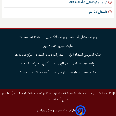
دیروز و فرداهای قطعنامه 598
داستان ۵۳ نفر
روزنامه دنیای اقتصاد
روزنامه انگلیسی Financial Tribune
سایت خبری اقتصادنیوز
شبکه اینترنتی اقتصاد ایران
انتشارات دنیای اقتصاد
مرکز همایش‌ها
واحد توسعه دانش
همکاری با ما
آگهی
تعرفه تبلیغات
هفته نامه
درباره ما
تماس باما
آرشیو مجلات
اشتراک
©کلیه حقوق این سایت متعلق به هفته نامه تجارت فردا بوده و استفاده از مطالب آن، با ذکر
منبع آزاد است.
طراحی سایت خبری و خبرگزاری آسام