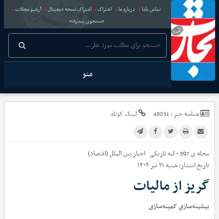
تماس باما
درباره ما
اشتراک
اشتراک نسخه دیجیتال
آرشیو مجلات
جستجوی پیشرفته
منو
شناسه خبر :
49831
لینک کوتاه
مجله ی 597 - لبه تاریکی
اخبار
بین الملل (اقتصاد)
تاریخ انتشار:
شنبه ۲۱ تیر ۱۴۰۴
گریز از مالیات
بیشینه‌سازیِ کمینه‌سازی