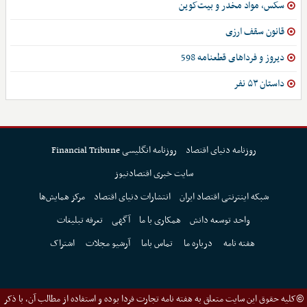
سکس، مواد مخدر و بیت‌کوین
قانون سقف ارزی
دیروز و فرداهای قطعنامه 598
داستان ۵۳ نفر
روزنامه دنیای اقتصاد
روزنامه انگلیسی Financial Tribune
سایت خبری اقتصادنیوز
شبکه اینترنتی اقتصاد ایران
انتشارات دنیای اقتصاد
مرکز همایش‌ها
واحد توسعه دانش
همکاری با ما
آگهی
تعرفه تبلیغات
هفته نامه
درباره ما
تماس باما
آرشیو مجلات
اشتراک
©کلیه حقوق این سایت متعلق به هفته نامه تجارت فردا بوده و استفاده از مطالب آن، با ذکر