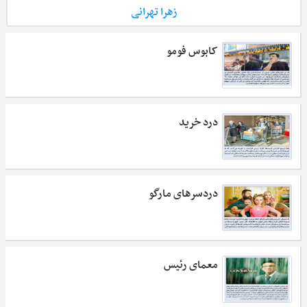
زهرا تهرانی
کابوس فومو
درد خرید
دردسرهای مارگو
معمای رئیس