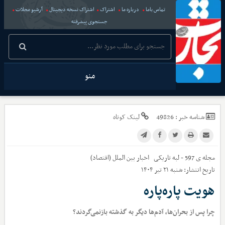
تماس باما
درباره ما
اشتراک
اشتراک نسخه دیجیتال
آرشیو مجلات
جستجوی پیشرفته
منو
شناسه خبر :
49826
لینک کوتاه
مجله ی 597 - لبه تاریکی
اخبار
بین الملل (اقتصاد)
تاریخ انتشار:
شنبه ۲۱ تیر ۱۴۰۴
هویت پاره‌پاره
چرا پس از بحران‌ها، آدم‌ها دیگر به گذشته بازنمی‌گردند؟