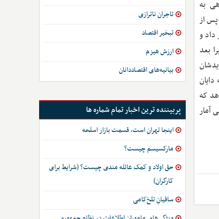
هی به
تاجران ناترازی
پس از
تبخیر اقتصاد
داد و
ا بعد
ارزش هیزم
یدشان
بیانیه‌های اقتصاددانان
دایان
هد که
پربیننده ترین اخبار تمام شماره ها
 آمار
اینجا تهران است، قسمت بازار اسلحه
مارکسیسم چیست؟
حق اولاد و کمک عائله مندی چیست؟ (شرایط برای
کارگران)
ساقیانِ تلخ‌کامی
ویژگی‌های ماموران اطلاعات در نظام جمهوری