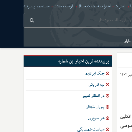
ا
اشتراک
اشتراک نسخه دیجیتال
آرشیو مجلات
جستجوی پیشرفته
بازار
پربیننده ترین اخبار این شماره
جنگ ابراهیم
لبه تاریکی
در انتظار تغییر
پس از طوفان
انکلین
شر ضروری
خصوصی
سیاست همسایگی