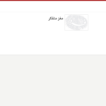
مغز متفکر