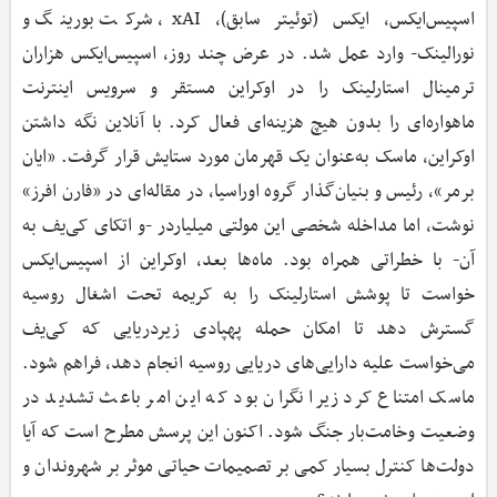
اسپیس‌ایکس، ایکس (توئیتر سابق)، xAI، شرکت بورینگ و
نورالینک- وارد عمل شد. در عرض چند روز، اسپیس‌ایکس هزاران
ترمینال استارلینک را در اوکراین مستقر و سرویس اینترنت
ماهواره‌ای را بدون هیچ هزینه‌ای فعال کرد. با آنلاین نگه‌ داشتن
اوکراین، ماسک به‌عنوان یک قهرمان مورد ستایش قرار گرفت. «ایان
برمر»، رئیس و بنیان‌گذار گروه اوراسیا، در مقاله‌ای در «فارن افرز»
نوشت، اما مداخله شخصی این مولتی میلیاردر -و اتکای کی‌یف به
آن- با خطراتی همراه بود. ماه‌ها بعد، اوکراین از اسپیس‌ایکس
خواست تا پوشش استارلینک را به کریمه تحت اشغال روسیه
گسترش دهد تا امکان حمله پهپادی زیردریایی که کی‌یف
می‌خواست علیه دارایی‌های دریایی روسیه انجام دهد، فراهم شود.
ماسک امتناع کرد زیرا نگران بود که این امر باعث تشدید در
وضعیت وخامت‌بار جنگ شود. اکنون این پرسش مطرح است که آیا
دولت‌ها کنترل بسیار کمی بر تصمیمات حیاتی موثر بر شهروندان و