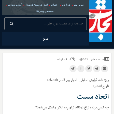
تماس باما
درباره ما
اشتراک
اشتراک نسخه دیجیتال
آرشیو مجلات
جستجوی پیشرفته
منو
شناسه خبر :
49662
لینک کوتاه
ویژه نامه گزارش تحلیلی
اخبار
بین الملل (اقتصاد)
تاریخ انتشار:
اتحاد سست
چه کسی برنده نزاع دونالد ترامپ و ایلان ماسک می‌شود؟