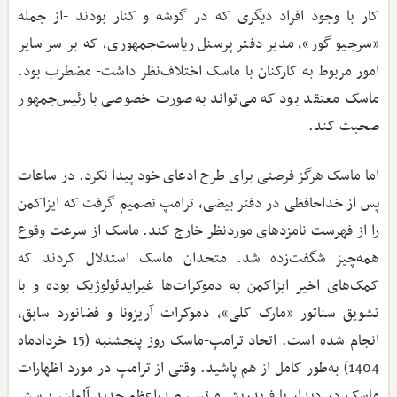
کار با وجود افراد دیگری که در گوشه و کنار بودند -از جمله
«سرجیو گور»، مدیر دفتر پرسنل ریاست‌جمهوری، که بر سر سایر
امور مربوط به کارکنان با ماسک اختلاف‌نظر داشت- مضطرب بود.
ماسک معتقد بود که می‌تواند به‌صورت خصوصی با رئیس‌جمهور
صحبت کند.
اما ماسک هرگز فرصتی برای طرح ادعای خود پیدا نکرد. در ساعات
پس از خداحافظی در دفتر بیضی، ترامپ تصمیم گرفت که ایزاکمن
را از فهرست نامزدهای موردنظر خارج کند. ماسک از سرعت وقوع
همه‌چیز شگفت‌زده شد. متحدان ماسک استدلال کردند که
کمک‌های اخیر ایزاکمن به دموکرات‌ها غیرایدئولوژیک بوده و با
تشویق سناتور «مارک کلی»، دموکرات آریزونا و فضانورد سابق،
انجام ‌شده است. اتحاد ترامپ-ماسک روز پنجشنبه (15 خردادماه
1404) به‌طور کامل از هم پاشید. وقتی از ترامپ در مورد اظهارات
ماسک در دیدار با فریدریش مرتس، صدراعظم جدید آلمان، پرسش