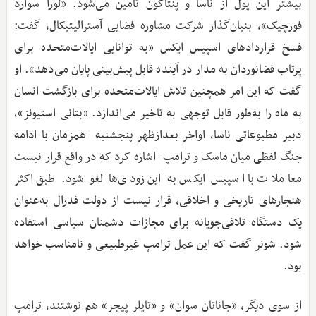
بیشتر این پول از ناسا و پنتاگون تامین می‌شود. «لورا سوارد
فورچیک»، بنیان‌گذار شرکت مشاوره فضایی آسترالیتیکال، گفت:
فسخ قراردادهای اسپیس ایکس «به توانایی ایالات‌متحده برای
پرتاب فضانوردان به مدار در آینده قابل پیش‌بینی پایان می‌دهد». او
گفت که این امر همچنین تلاش ایالات‌متحده برای بازگشت انسان
به ماه را به‌طور قابل‌ توجهی به تاخیر می‌اندازد. «بتانی استیونز»،
دبیر مطبوعاتی ناسا، اواخر بعدازظهر پنجشنبه -همزمان با ادامه
جنگ لفظی میان ماسک و ترامپ- اشاره کرد که در واقع قرار نیست
معاملات با اسپیس ایکس به این زودی‌ها لغو شود. طبق اکثر
هنجارهای تاریخی و اخلاقی، قرار نیست از دولت فدرال به‌عنوان
یک دستگاه تلافی‌جویانه برای مجازات دشمنان سیاسی استفاده
شود. شونر گفت که این عمل ترامپ غیرطبیعی و نامناسب خواهد
بود.
از سوی دیگر، «جاناتان سوان» و «تایلر پیجر» هم نوشتند، ترامپ