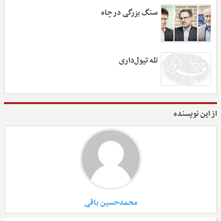
سنگ بزرگی در چاه
تله تیول‌داری
از این نویسنده
محمدحسین باقی