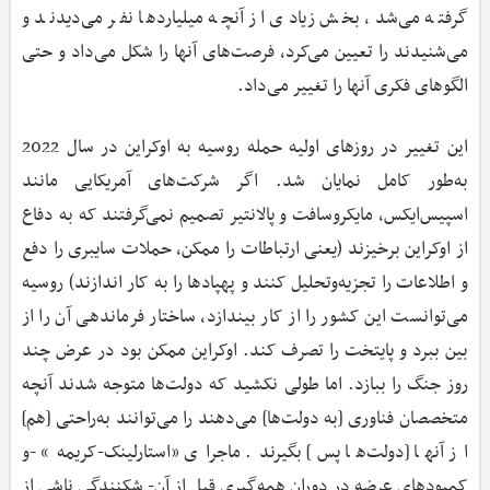
گرفته می‌شد، بخش زیادی از آنچه میلیاردها نفر می‌دیدند و
می‌شنیدند را تعیین می‌کرد، فرصت‌های آنها را شکل می‌داد و حتی
الگوهای فکری آنها را تغییر می‌داد.
این تغییر در روزهای اولیه حمله روسیه به اوکراین در سال 2022
به‌طور کامل نمایان شد. اگر شرکت‌های آمریکایی مانند
اسپیس‌ایکس، مایکروسافت و پالانتیر تصمیم نمی‌گرفتند که به دفاع
از اوکراین برخیزند (یعنی ارتباطات را ممکن، حملات سایبری را دفع
و اطلاعات را تجزیه‌وتحلیل کنند و پهپادها را به کار اندازند) روسیه
می‌توانست این کشور را از کار بیندازد، ساختار فرماندهی آن را از
بین ببرد و پایتخت را تصرف کند. اوکراین ممکن بود در عرض چند
روز جنگ را ببازد. اما طولی نکشید که دولت‌ها متوجه شدند آنچه
متخصصان فناوری [به دولت‌ها] می‌دهند را می‌توانند به‌راحتی [هم]
از آنها [دولت‌ها پس] بگیرند. ماجرای «استارلینک-کریمه» -و
کمبودهای عرضه در دوران همه‌گیری قبل از آن- شکنندگی ناشی از