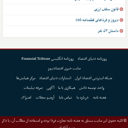
قانون سقف ارزی
دیروز و فرداهای قطعنامه 598
داستان ۵۳ نفر
روزنامه دنیای اقتصاد
روزنامه انگلیسی Financial Tribune
سایت خبری اقتصادنیوز
شبکه اینترنتی اقتصاد ایران
انتشارات دنیای اقتصاد
مرکز همایش‌ها
واحد توسعه دانش
همکاری با ما
آگهی
تعرفه تبلیغات
هفته نامه
درباره ما
تماس باما
آرشیو مجلات
اشتراک
©کلیه حقوق این سایت متعلق به هفته نامه تجارت فردا بوده و استفاده از مطالب آن، با ذکر
منبع آزاد است.