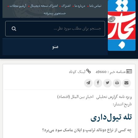
تماس باما
درباره ما
اشتراک
اشتراک نسخه دیجیتال
آرشیو مجلات
جستجوی پیشرفته
منو
شناسه خبر :
49660
لینک کوتاه
ویژه نامه گزارش تحلیلی
اخبار
بین الملل (اقتصاد)
تاریخ انتشار:
تله تیول‌داری
چه کسی از نزاع دونالد ترامپ و ایلان ماسک سود می‌برد؟