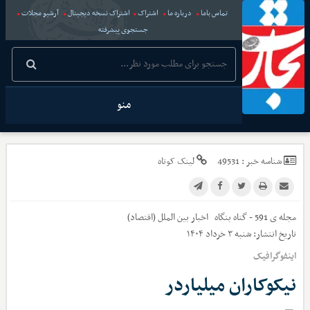
تماس باما
درباره ما
اشتراک
اشتراک نسخه دیجیتال
آرشیو مجلات
جستجوی پیشرفته
منو
شناسه خبر :
49531
لینک کوتاه
مجله ی 591 - گناه بنگاه
اخبار
بین الملل (اقتصاد)
تاریخ انتشار:
شنبه ۳ خرداد ۱۴۰۴
اینفوگرافیک
نیکوکاران میلیاردر