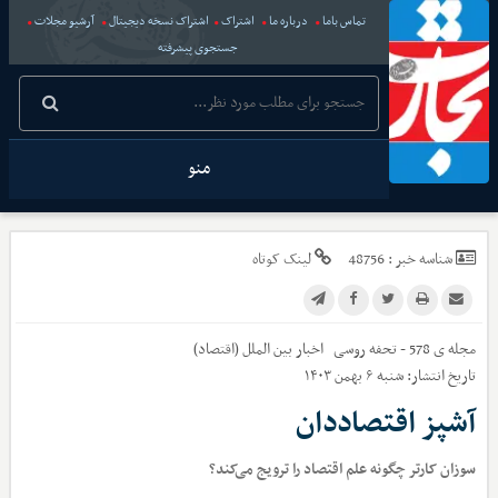
تماس باما
درباره ما
اشتراک
اشتراک نسخه دیجیتال
آرشیو مجلات
جستجوی پیشرفته
منو
شناسه خبر :
48756
لینک کوتاه
مجله ی 578 - تحفه روسی
اخبار
بین الملل (اقتصاد)
تاریخ انتشار:
شنبه ۶ بهمن ۱۴۰۳
آشپز اقتصاددان
سوزان کارتر چگونه علم اقتصاد را ترویج می‌کند؟