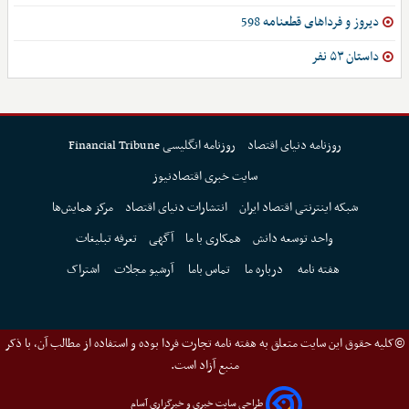
دیروز و فرداهای قطعنامه 598
داستان ۵۳ نفر
روزنامه دنیای اقتصاد
روزنامه انگلیسی Financial Tribune
سایت خبری اقتصادنیوز
شبکه اینترنتی اقتصاد ایران
انتشارات دنیای اقتصاد
مرکز همایش‌ها
واحد توسعه دانش
همکاری با ما
آگهی
تعرفه تبلیغات
هفته نامه
درباره ما
تماس باما
آرشیو مجلات
اشتراک
©کلیه حقوق این سایت متعلق به هفته نامه تجارت فردا بوده و استفاده از مطالب آن، با ذکر
منبع آزاد است.
طراحی سایت خبری و خبرگزاری آسام