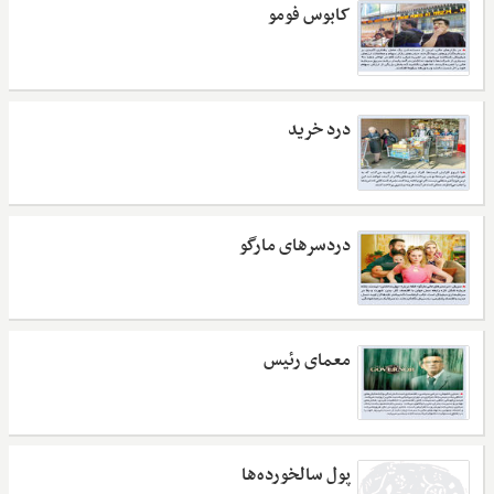
کابوس فومو
درد خرید
دردسرهای مارگو
معمای رئیس
پول سالخورده‌ها