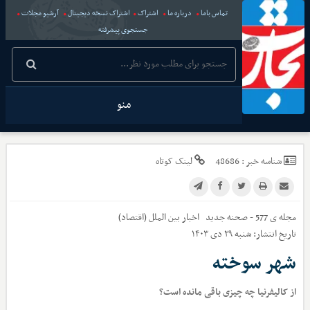
تماس باما
درباره ما
اشتراک
اشتراک نسخه دیجیتال
آرشیو مجلات
جستجوی پیشرفته
منو
شناسه خبر :
48686
لینک کوتاه
مجله ی 577 - صحنه جدید
اخبار
بین الملل (اقتصاد)
تاریخ انتشار:
شنبه ۲۹ دی ۱۴۰۳
شهر سوخته
از کالیفرنیا چه چیزی باقی مانده است؟