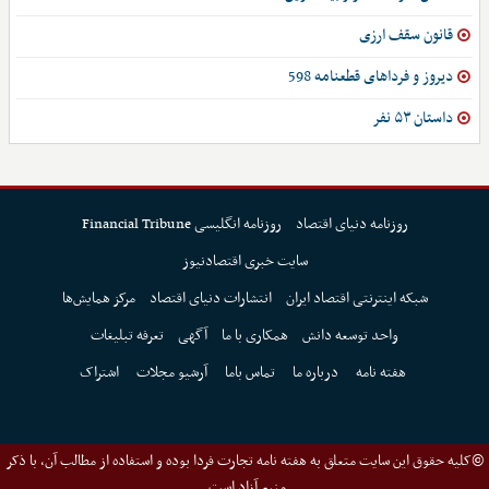
قانون سقف ارزی
دیروز و فرداهای قطعنامه 598
داستان ۵۳ نفر
روزنامه دنیای اقتصاد
روزنامه انگلیسی Financial Tribune
سایت خبری اقتصادنیوز
شبکه اینترنتی اقتصاد ایران
انتشارات دنیای اقتصاد
مرکز همایش‌ها
واحد توسعه دانش
همکاری با ما
آگهی
تعرفه تبلیغات
هفته نامه
درباره ما
تماس باما
آرشیو مجلات
اشتراک
©کلیه حقوق این سایت متعلق به هفته نامه تجارت فردا بوده و استفاده از مطالب آن، با ذکر
منبع آزاد است.