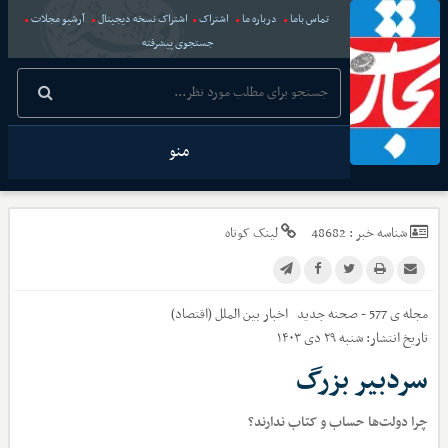
تماس باما
درباره ما
اشتراک
اشتراک نسخه دیجیتال
آرشیو مجلات
جستجوی پیشرفته
منو
شناسه خبر :
48682
لینک کوتاه
مجله ی 577 - صحنه جدید
اخبار
بین الملل (اقتصاد)
تاریخ انتشار:
شنبه ۲۹ دی ۱۴۰۳
سردبیر بزرگ
چرا دولت‌‌ها حساب و کتاب ندارند؟