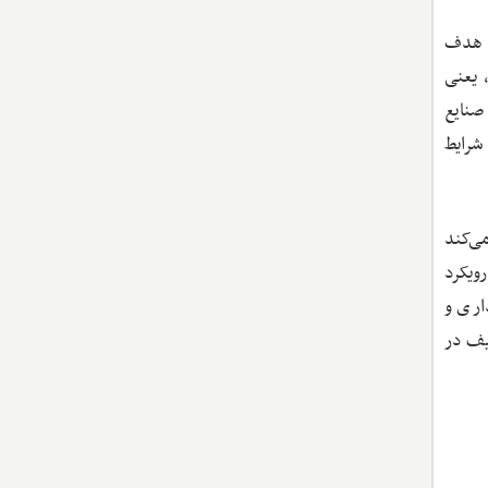
ه هدف
 یعنی
صنایع
شرایط
ی‌کند
ویکرد
اری و
یف در