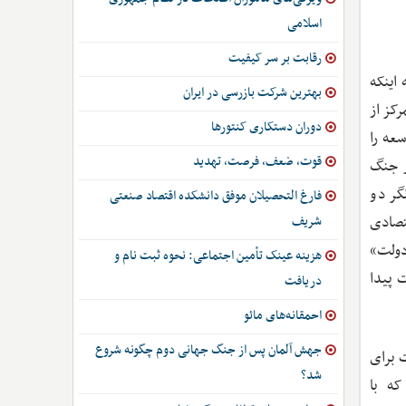
اسلامی
رقابت بر سر کیفیت
 اینکه
بهترین شرکت بازرسی در ایران
کز از
دوران دستکاری کنتورها
سعه را
قوت، ضعف، فرصت، تهدید
ز جنگ
 و تایوان از دهه 1960 میلادی نشانگر دو
فارغ التحصیلان موفق دانشکده اقتصاد صنعتی
تصادی
شریف
دولت»
هزینه عینک تأمین اجتماعی: نحوه ثبت نام و
 پیدا
دریافت
احمقانه‌های مائو
جهش آلمان پس از جنگ جهانی دوم چگونه شروع
 برای
شد؟
ه با