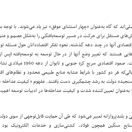
ی‌اند که گاه به‌عنوان «چهار استثنای موفق» نیز یاد می‌شوند. با توجه به
اش‌های مستقل برای حرکت در مسیر توسعه‌یافتگی را به‌شکل مصمم و متمر
بل‌انکار اقتصادی آنها در چند دهه گذشته، نحوه تفکر اقتصاددانان حول مسئله تو
یی هستند که تغییر وضع آنها از در حال ‌توسعه به توسعه‌یافته (پس ا
جهانی دوم) به‌شکل گسترده به رسمیت شناخته شده است. صعود اقتصادی سریع کره جنوبی
ی‌که هر دو کشور با شرایط مشابه منابع طبیعی محدود و نظام‌های اق
ک و سنجیده دولت به رشد چشمگیری دست یافتند. مفهوم «کیفیت مداخله 
به‌عنوان تعیین‌کننده شدت و کیفیت مداخله‌ها در ادبیات توسعه اهمیت
 و بلندپروازانه تعبیر می‌شود که طی آن حمایت قابل‌توجهی از سوی دولت
یع سنگین همچون فولاد، کشتی‌سازی و خدمات الکترونیک بود ک