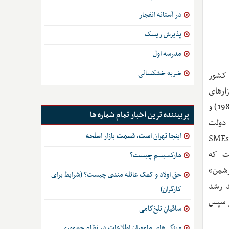
در آستانه انفجار
پذیرش ریسک
مدرسه اول
ضربه خشکسالی
 این کشور
زارهای
سیاسی-سیاستی را به‌کار گرفته است، این مقاله همچنین، با به‌دست آوردن بینش‌هایی از آثار نویسندگانی همچون پَک و وِستفال (1986) و
پربیننده ترین اخبار تمام شماره ها
. دولت
اینجا تهران است، قسمت بازار اسلحه
SMEs) Small and Med
نوبی منعکس‌کننده رویکرد «فشار بزرگ (Big Push)» است که
مارکسیسم چیست؟
درحالی‌که استراتژی تایوان با رویکرد «پیوندی» (Linkage) «هیرشمن»
حق اولاد و کمک عائله مندی چیست؟ (شرایط برای
ند رشد
کارگران)
و سپس
ساقیانِ تلخ‌کامی
ویژگی‌های ماموران اطلاعات در نظام جمهوری