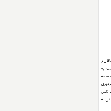
نان و
ته به
توسعه
ه‌وری
د نقش
دهی به