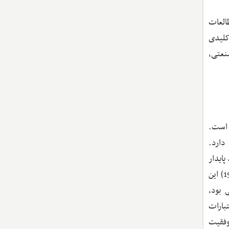
مطالعات
کلیدی
صادرات صنعتی،
ی است.
دارد.
ایدار
ضروری است. این تاکید با ابزارهایی همانند یارانه‌های صادراتی، محدودیت‌های واردات و تامین مالی هدفمند حمایت شد. وِید (1988) این
 بود،
بارات
وفقیت