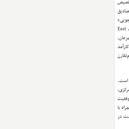
تخصیص
دساز» متمرکز شود. «اجماع واشنگتن» (Washington Consensus) از مصادیق
جویی»
. در تجربه شرق آسیا، بانک جهانی، «معجزه آسیایی» (East Asian
و همزمان،
ارآمد
تقارن
 است.
رکزی،
وفقیت
راه با
بت در