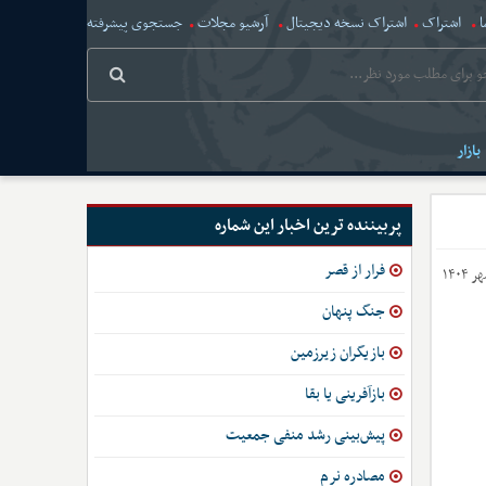
ا
اشتراک
اشتراک نسخه دیجیتال
آرشیو مجلات
جستجوی پیشرفته
بازار
پربیننده ترین اخبار این شماره
فرار از قصر
جنگ پنهان
بازیگران زیرزمین
بازآفرینی یا بقا
پیش‌بینی رشد منفی جمعیت
مصادره نرم