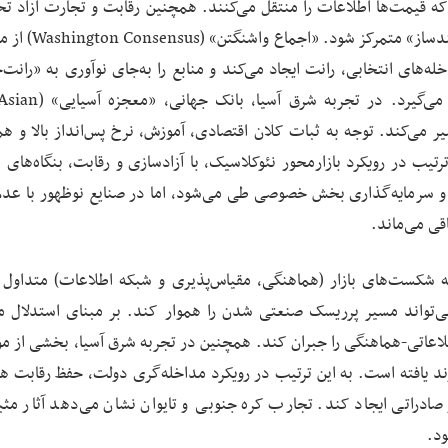
که قیمت‌ها اطلاعات را منتقل می‌کنند. همچنین رقابت و تجارت آزاد 
کارای منابع را تضمین می‌کند و دولت باید بر «محیط توانمن
‌های انتخابی، رانت ایجاد می‌کند و منابع را به‌جای نوآوری به «رانت‌
سوق می‌دهد. بنابراین، اتلاف رفاه و ناکارآمدی صورت می‌گیرد
 را عمدتاً «بازارپسند» (Market-Friendly) تفسیر می‌کند. توجه به ثبات کلان اقتصادی، آموزش، نرخ پس‌انداز بالا 
یب در رویکرد بازارمحور نئوکلاسیک، با آزادسازی و رقابت، بنگاه‌های ک
 سرمایه‌گذاری بخش خصوصی طی می‌شود، اما در صنایع نوظهور با عدم‌
قی می‌ماند.
 شکست‌های بازار (هماهنگی، مقیاس‌پذیری و شبکه اطلاعات) متداول
ی‌تواند مسیر پرریسک صنعتی شدن را هموار کند. بر مبنای استدلال م
لاعاتی-هماهنگی را جبران کند. همچنین در تجربه شرق آسیا، بخشی از م
وند یافته است. به این ترتیب در رویکرد مداخله‌گری دولت، حفظ رقابت هم
صادراتی ایجاد کند. تجارب کره جنوبی و تایوان نشان می‌دهد آثار مث
ود.