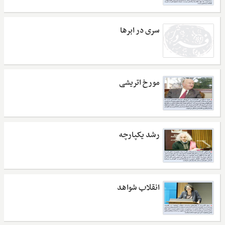
سری در ابرها
مورخ اتریشی
رشد یکپارچه
انقلاب شواهد