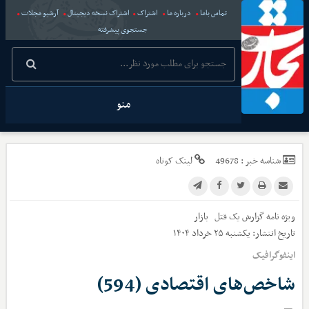
تماس باما
درباره ما
اشتراک
اشتراک نسخه دیجیتال
آرشیو مجلات
جستجوی پیشرفته
منو
شناسه خبر :
49678
لینک کوتاه
ویژه نامه گزارش یک قتل
بازار
تاریخ انتشار:
یکشنبه ۲۵ خرداد ۱۴۰۴
اینفوگرافیک
شاخص‌های اقتصادی (594)