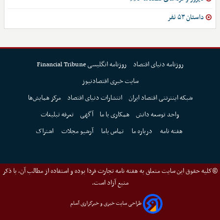
داستان ۵۳ نفر
روزنامه دنیای اقتصاد
روزنامه انگلیسی Financial Tribune
سایت خبری اقتصادنیوز
شبکه اینترنتی اقتصاد ایران
انتشارات دنیای اقتصاد
مرکز همایش‌ها
واحد توسعه دانش
همکاری با ما
آگهی
تعرفه تبلیغات
هفته نامه
درباره ما
تماس باما
آرشیو مجلات
اشتراک
©کلیه حقوق این سایت متعلق به هفته نامه تجارت فردا بوده و استفاده از مطالب آن، با ذکر
منبع آزاد است.
طراحی سایت خبری و خبرگزاری آسام