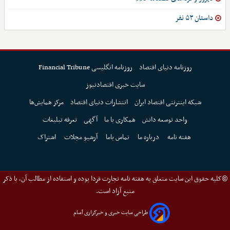
داستان ۵۳ نفر
روزنامه دنیای اقتصاد
روزنامه انگلیسی Financial Tribune
سایت خبری اقتصادنیوز
شبکه اینترنتی اقتصاد ایران
انتشارات دنیای اقتصاد
مرکز همایش‌ها
واحد توسعه دانش
همکاری با ما
آگهی
تعرفه تبلیغات
هفته نامه
درباره ما
تماس باما
آرشیو مجلات
اشتراک
©کلیه حقوق این سایت متعلق به هفته نامه تجارت فردا بوده و استفاده از مطالب آن، با ذکر
منبع آزاد است.
طراحی سایت خبری و خبرگزاری آسام