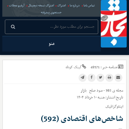
تماس باما
درباره ما
اشتراک
اشتراک نسخه دیجیتال
آرشیو مجلات
جستجوی پیشرفته
منو
شناسه خبر :
49571
لینک کوتاه
مجله ی 592 - سود صلح
بازار
تاریخ انتشار:
شنبه ۱۰ خرداد ۱۴۰۴
اینفوگرافیک
شاخص‌های اقتصادی (592)