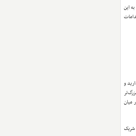
ه این
قدامات
رید و
زرگ‌تر
 میان
 شریک