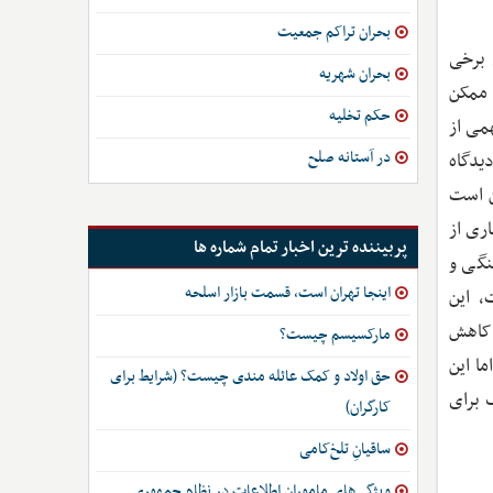
بحران تراکم جمعیت
 برخی
بحران شهریه
د ممکن
حکم تخلیه
می از
در آستانه صلح
دیدگاه
ن است
ری از
پربیننده ترین اخبار تمام شماره ها
نگی و
اینجا تهران است، قسمت بازار اسلحه
، این
 کاهش
مارکسیسم چیست؟
ا این
حق اولاد و کمک عائله مندی چیست؟ (شرایط برای
 برای
کارگران)
ساقیانِ تلخ‌کامی
ویژگی‌های ماموران اطلاعات در نظام جمهوری