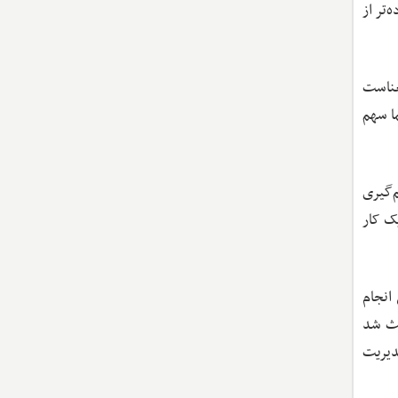
تر از
عناست
ا سهم
م‌گیری
ک کار
انجام
عث شد
دیریت