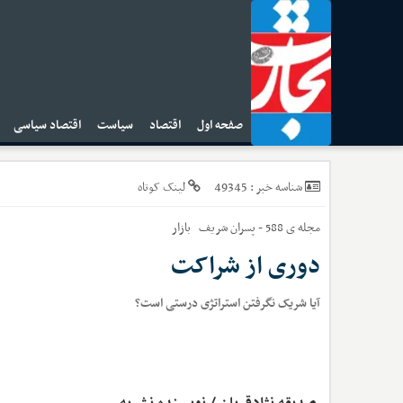
صفحه اول
اقتصاد
سیاست
اقتصاد سیاسی
ا
49345
شناسه خبر :
لینک کوتاه
مجله ی 588 - پسران شریف
بازار
دوری از شراکت
آیا شریک نگرفتن استراتژی درستی است؟