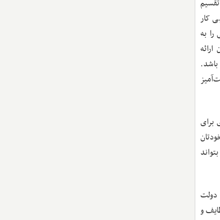
تقسیم
ی کار
را به
ارائه
باشد.
‌آمیز
 برای
ودتان
تواند
 دولت
ظایف و