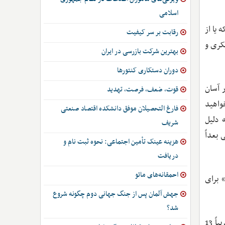
اسلامی
یا از
رقابت بر سر کیفیت
فکری و
بهترین شرکت بازرسی در ایران
دوران دستکاری کنتورها
 آسان
قوت، ضعف، فرصت، تهدید
واهید
فارغ التحصیلان موفق دانشکده اقتصاد صنعتی
 دلیل
شریف
بعداً
هزینه عینک تأمین اجتماعی: نحوه ثبت نام و
دریافت
احمقانه‌های مائو
 برای
جهش آلمان پس از جنگ جهانی دوم چگونه شروع
شد؟
بر اساس گزارش وزارت راهبرد تجاری، انرژی و صنعتی دولت (BEIS)، حدود 700 هزار مشارکت فعال در بریتانیا وجود دارد که تقریباً 13