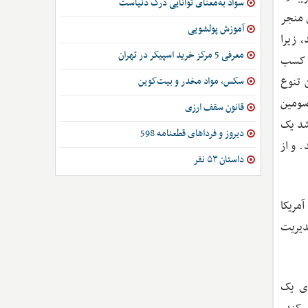
سواد به‌معنای توانایی درک دنیاست
 منجر
آموزش پولشویی
 زیرا
معرفی 5 مرکز خرید اسپیکر در تهران
در کسب
 تنوع
سکس، مواد مخدر و بیت‌کوین
سومین
قانون سقف ارزی
شد یک
دیروز و فرداهای قطعنامه 598
. و از
داستان ۵۳ نفر
مریکا
دیریت
ای یک