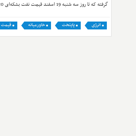
گرفته که تا روز سه شنبه 19 اسفند قیمت نفت بشکه‌ای 120 دلار را رد کرد و چشم‌انداز جنگ نیز نامشخص است.
انرژی
پایتخت
خاورمیانه
قیمت 