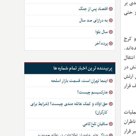
سیدی بر
اقتصاد پس از جنگ
و حتی
به درازای صد سال
سال بلوا
و کرج
پرده آخر
‌اند.
تقال
تش در
پربیننده ترین اخبار تمام شماره ها
 ارتش
اینجا تهران است، قسمت بازار اسلحه
 قرار
مارکسیسم چیست؟
حق اولاد و کمک عائله مندی چیست؟ (شرایط برای
ملیات
کارگران)
ناظران
ساقیانِ تلخ‌کامی
 قرار
ویژگی‌های ماموران اطلاعات در نظام جمهوری