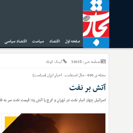
صفحه اول
اقتصاد
سیاست
اقتصاد سیاسی
ا
51658
شناسه خبر :
لینک کوتاه
مجله ی 630 - سال استقامت
اخبار
ایران (سیاست)
آتش بر نفت
اسرائیل چهار انبار نفت در تهران و کرج را آتش زد؛ قیمت نفت سر به 