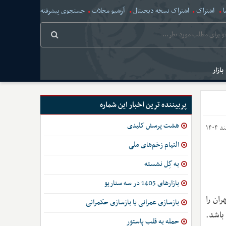
ا
اشتراک
اشتراک نسخه دیجیتال
آرشیو مجلات
جستجوی پیشرفته
بازار
پربیننده ترین اخبار این شماره
هشت پرسش کلیدی
التیام زخم‌های ملی
به گِل نشسته
بازارهای 1405 در سه سناریو
ران را
بازسازی عمرانی یا بازسازی حکمرانی
باشد.
حمله به قلب پاستور