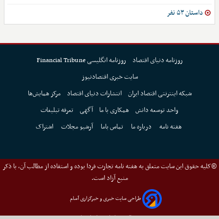
داستان ۵۳ نفر
روزنامه دنیای اقتصاد
روزنامه انگلیسی Financial Tribune
سایت خبری اقتصادنیوز
شبکه اینترنتی اقتصاد ایران
انتشارات دنیای اقتصاد
مرکز همایش‌ها
واحد توسعه دانش
همکاری با ما
آگهی
تعرفه تبلیغات
هفته نامه
درباره ما
تماس باما
آرشیو مجلات
اشتراک
©کلیه حقوق این سایت متعلق به هفته نامه تجارت فردا بوده و استفاده از مطالب آن، با ذکر
منبع آزاد است.
طراحی سایت خبری و خبرگزاری آسام
سئو: گروه رسانه‌ای دنیای اقتصاد