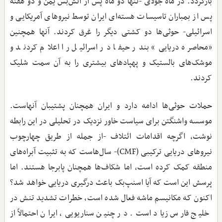
بازگردد. در ماه جولای -تنها دو ماه پس از آتش‌بس یمن و دو هفته
پس از بمباران تاسیسات هسته‌ای ایران توسط نیروهای آمریکایی و
اسرائیلی- حوثی‌ها دو کشتی دیگر را غرق کردند. آنها همچنین
«محاصره دریایی» بندر حیفا در اسرائیل را اعلام کردند و
موشک‌های بالستیک و پهپادهای بیشتری را به آن سمت شلیک
کردند.
حملات حوثی‌ها ادامه دارد و ایران همچنان پشتیبان آنهاست.
موسسه واشنگتن برای سیاست خاور نزدیک در تحلیلی در این رابطه
نوشت، اگرچه اقدامات ائتلاف -از جمله از طریق چهارچوب
نیروهای دریایی ترکیبی (CMF)- سال‌هاست که به تثبیت آبراه‌های
منطقه کمک کرده است، اما شکاف‌ها همچنان پابرجا هستند. اما
پرسش این است که آیا اسنپ‌بک باعث درگیری دریایی خواهد شد؟
اکنون که مکانیسم ماشه فعال شده است، خطرات تشدید تنش در
خلیج فارس زیاد است. در چنین سناریویی، ایران احتمالاً از