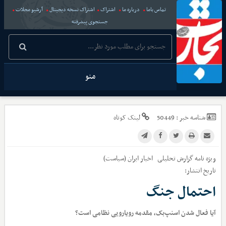
تماس باما
درباره ما
اشتراک
اشتراک نسخه دیجیتال
آرشیو مجلات
جستجوی پیشرفته
منو
شناسه خبر :
50449
لینک کوتاه
ویژه نامه گزارش تحلیلی
اخبار
ایران (سیاست)
تاریخ انتشار:
احتمال جنگ
آیا فعال شدن اسنپ‌بک، مقدمه رویارویی نظامی است؟