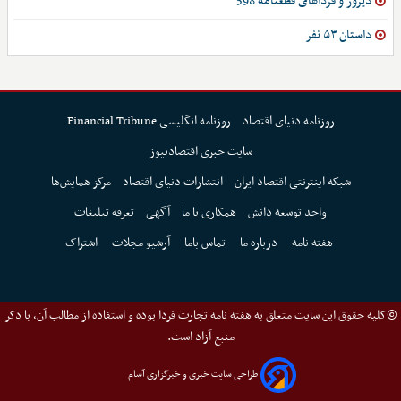
دیروز و فرداهای قطعنامه 598
داستان ۵۳ نفر
روزنامه دنیای اقتصاد
روزنامه انگلیسی Financial Tribune
سایت خبری اقتصادنیوز
شبکه اینترنتی اقتصاد ایران
انتشارات دنیای اقتصاد
مرکز همایش‌ها
واحد توسعه دانش
همکاری با ما
آگهی
تعرفه تبلیغات
هفته نامه
درباره ما
تماس باما
آرشیو مجلات
اشتراک
©کلیه حقوق این سایت متعلق به هفته نامه تجارت فردا بوده و استفاده از مطالب آن، با ذکر
منبع آزاد است.
طراحی سایت خبری و خبرگزاری آسام