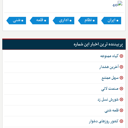
ایران
نظام
اداری
قلعه
شنی
پربیننده ترین اخبار این شماره
گیاه ممنوعه
آخرین هشدار
سهل ممتنع
صنعت لاتی
شورش نسل زد
قلعه شنی
کشور روزهای دشوار