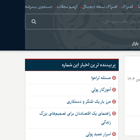
ا
اشتراک
اشتراک نسخه دیجیتال
آرشیو مجلات
جستجوی پیشرفته
بازار
پربیننده ترین اخبار این شماره
مسئله تراموا
آموزگار پولی
مرز باریک تلنگر و دستکاری
راهنمای یک اقتصاددان برای تصمیم‌های بزرگ
زندگی
اسرار معبد پولی