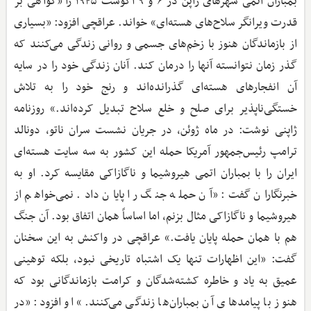
بمباران اتمی شهرهای ژاپن در ۶ و ۹ آگوست ۱۹۴۵ را «گواهی بر
قدرت ویرانگر سلاح‌های هسته‌ای» خواند. عراقچی افزود: «بسیاری
از بازماندگان هنوز با زخم‌های جسمی و روانی زندگی می‌کنند که
گذر زمان نتوانسته آنها را درمان کند. آنان زندگی خود را در سایه
آن انفجارهای هسته‌ای گذرانده‌اند و رنج خود را به تلاش
خستگی‌ناپذیر برای صلح و خلع سلاح تبدیل کرده‌اند.» روزنامه
ژاپنی نوشت: در ماه ژوئن، در جریان نشست سران ناتو، دونالد
ترامپ رئیس‌جمهور آمریکا حمله این کشور به سه سایت هسته‌ای
ایران را با بمباران اتمی هیروشیما و ناگازاکی مقایسه کرد. او به
خبرنگاران گفت: «آن حمله جنگ را پایان داد. نمی‌خواهم از
هیروشیما و ناگازاکی مثال بزنم، اما اساساً همان اتفاق بود. آن جنگ
هم با همان حمله پایان یافت.» عراقچی در واکنش به این سخنان
گفت: «این اظهارات تنها یک اشتباه تاریخی نبود، بلکه توهینی
عمیق به یاد و خاطره کشته‌شدگان و کرامت بازماندگانی بود که
هنوز با پیامدهای آن بمباران‌ها زندگی می‌کنند.» او افزود: «در