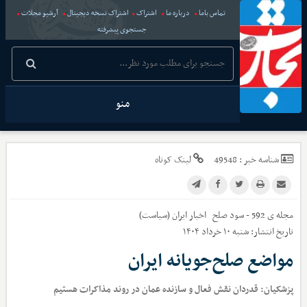
تماس باما
درباره ما
اشتراک
اشتراک نسخه دیجیتال
آرشیو مجلات
جستجوی پیشرفته
منو
شناسه خبر :
49548
لینک کوتاه
مجله ی 592 - سود صلح
اخبار
ایران (سیاست)
تاریخ انتشار:
شنبه ۱۰ خرداد ۱۴۰۴
مواضع صلح‌جویانه ایران
پزشکیان: قدردان نقش فعال و سازنده عمان در روند مذاکرات هستیم