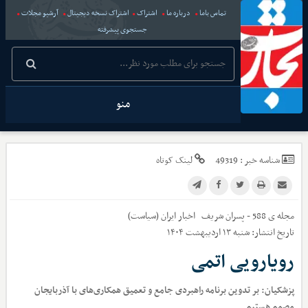
تماس باما
درباره ما
اشتراک
اشتراک نسخه دیجیتال
آرشیو مجلات
جستجوی پیشرفته
منو
شناسه خبر :
49319
لینک کوتاه
مجله ی 588 - پسران شریف
اخبار
ایران (سیاست)
تاریخ انتشار:
شنبه ۱۳ اردیبهشت ۱۴۰۴
رویارویی اتمی
پزشکیان: بر تدوین برنامه راهبردی جامع و تعمیق همکاری‌های با آذربایجان
مصمم هستیم