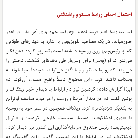
احتمال احیای روابط مسکو و واشنگتن
استیو ویتکاف، فرستاده ویژه رئیس‌جمهوری آمریکا در امور
خاورمیانه، در یک مصاحبه تلویزیونی با اشاره به دیدارهای طولانی
که با رئیس‌جمهوری روسیه داشته است، تصریح کرد: «من فکر
می‌کنم که او (پوتین) برای اولین‌بار طی دهه‌های گذشته، فرصتی را
می‌بیند که روابط مسکو و واشنگتن می‌توانند مجدداً احیا شوند.»
ویتکاف تاکید کرد: «این موضوع کاملاً واضح است.» آن‌گونه که
ایرنا گزارش داده: کرملین نیز در ارتباط با دیدار اخیر ویتکاف و
پوتین گفت که این دیدار آمریکا و روسیه را در مورد مناقشه اوکراین
به یکدیگر «نزدیک‌تر» کرد. ویتکاف همچنین در سفر خود به روسیه
با «یوری اوشاکوف» دستیار سیاست خارجی کرملین و «کریل
دیمیتریف» رئیس صندوق سرمایه‌گذاری این کشور نیز دیدار کرد.
اوشاکوف نیز در ارتباط با این نشست گفت: «این گفت‌وگو به