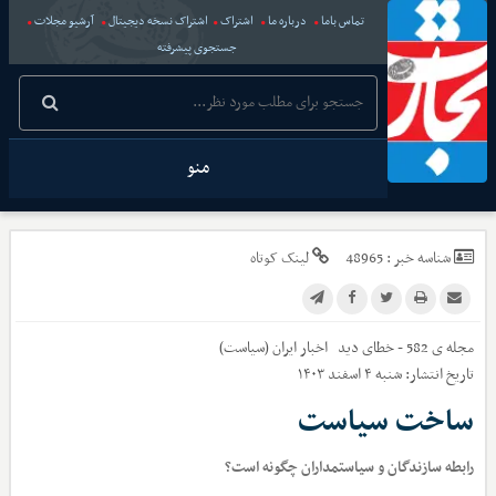
تماس باما
درباره ما
اشتراک
اشتراک نسخه دیجیتال
آرشیو مجلات
جستجوی پیشرفته
منو
شناسه خبر :
48965
لینک کوتاه
مجله ی 582 - خطای دید
اخبار
ایران (سیاست)
تاریخ انتشار:
شنبه ۴ اسفند ۱۴۰۳
ساخت سیاست
رابطه سازندگان و سیاستمداران چگونه است؟