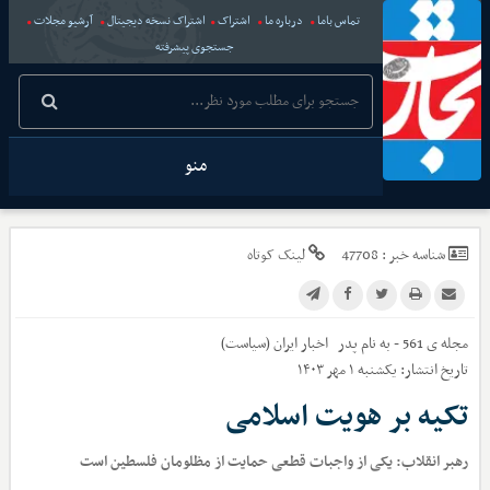
تماس باما
درباره ما
اشتراک
اشتراک نسخه دیجیتال
آرشیو مجلات
جستجوی پیشرفته
منو
شناسه خبر :
47708
لینک کوتاه
مجله ی 561 - به نام پدر
اخبار
ایران (سیاست)
تاریخ انتشار:
یکشنبه ۱ مهر ۱۴۰۳
تکیه بر هویت اسلامی
رهبر انقلاب: یکی از واجبات قطعی حمایت از مظلومان فلسطین است